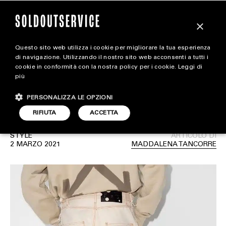
×
Questo sito web utilizza i cookie per migliorare la tua esperienza
3 outfit monocolore
magazine
di navigazione. Utilizzando il nostro sito web acconsenti a tutti i
cookie in conformità con la nostra policy per i cookie.
Leggi di
consigliati per la
più
HOME
CARICA ALTRI
primavera 2021
PERSONALIZZA LE OPZIONI
STYLE
RIFIUTA
ACCETTA
FOOTWEAR
STYLE
ARTICOLO DI
ACCESSORIES
2 MARZO 2021
MADDALENA TANCORRE