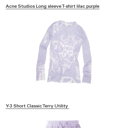
Acne Studios Long sleeve T-shirt lilac purple
Y-3 Short Classic Terry Utility