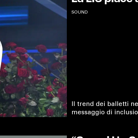
SOUND
Il trend dei balletti 
messaggio di inclusio