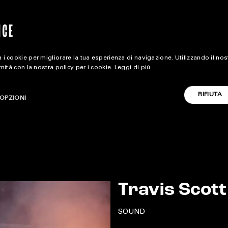
 i cookie per migliorare la tua esperienza di navigazione. Utilizzando il no
rmità con la nostra policy per i cookie.
Leggi di più
food & beverage
motors
travel
extra
RIFIUTA
OPZIONI
ALL EXTRA
CARICA ALTRI
ART & DESIGN
Travis Scott
CINEMA
SOUND
FOOD & BEVERAGE