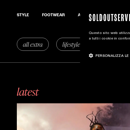
SEARCH
STYLE
FOOTWEAR
ACCESSORIES
Questo sito web utilizza
a tutti i cookie in confo
all extra
lifestyle
sound
PERSONALIZZA LE 
latest