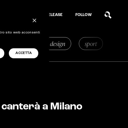
EXTRA
RELEASE
FOLLOW
×
stro sito web acconsenti
house
art & design
sport
tech
ACCETTA
 canterà a Milano