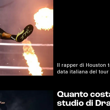
HOUSE
LIFESTYLE
MOTORS
SOUND
Il rapper di Houston t
data italiana del tour
SPORT
TECH
Quanto costa
studio di Dr
TRAVEL