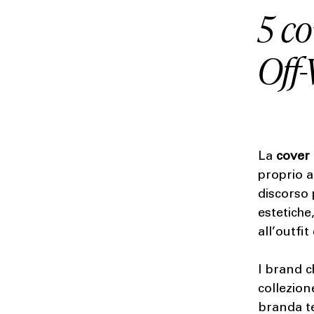
5 co
Off
La
cover
proprio a
discorso 
estetiche
all’outfit
I brand c
collezion
branda te