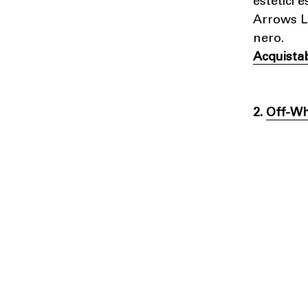
estetici 
Arrows L
nero.
Acquista
2.
Off-Wh