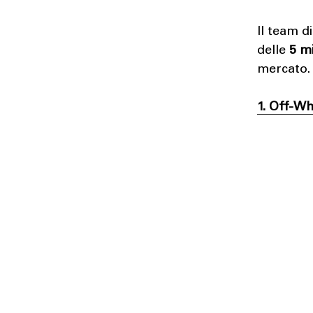
Il team d
delle
5 m
mercato.
1. Off-W