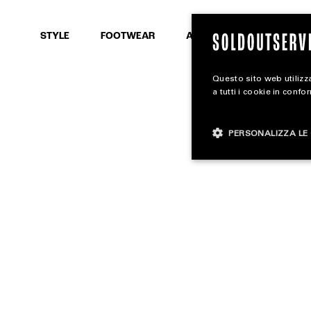
SEARCH
STYLE
FOOTWEAR
ACCESSORIES
Questo sito web utilizza
a tutti i cookie in confo
PERSONALIZZA LE 