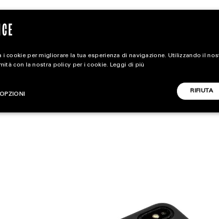
 i cookie per migliorare la tua esperienza di navigazione. Utilizzando il no
rmità con la nostra policy per i cookie.
Leggi di più
extra
RIFIUTA
OPZIONI
ALL EXTRA
CARICA ALTRI
ART & DESIGN
CINEMA
FOOD & BEVERAGE