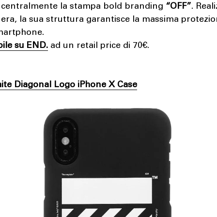
 centralmente la stampa bold branding
“OFF”
. Real
nera, la sua struttura garantisce la massima protezio
martphone.
bile su END.
ad un retail price di 70€.
hite Diagonal Logo iPhone X Case