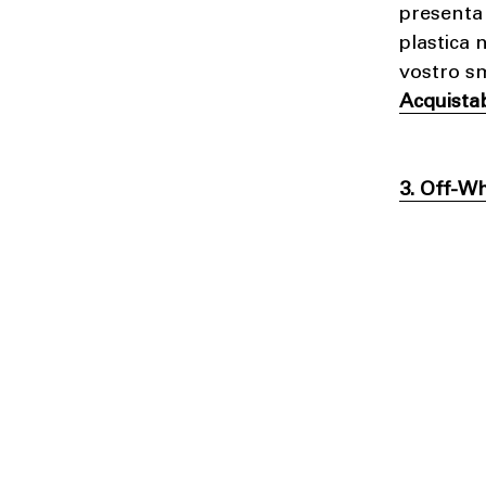
presenta
plastica 
vostro s
Acquista
3. Off-W