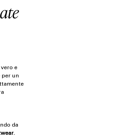
mate
 vero e
e per un
rettamente
ra
ando da
twear
.