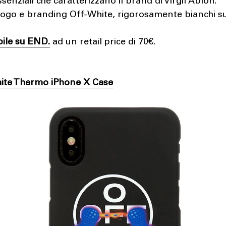
essenziali che caratterizzano il brand di Virgil Abloh.
ogo e branding Off-White, rigorosamente bianchi s
bile su END.
ad un retail price di 70€.
ite Thermo iPhone X Case