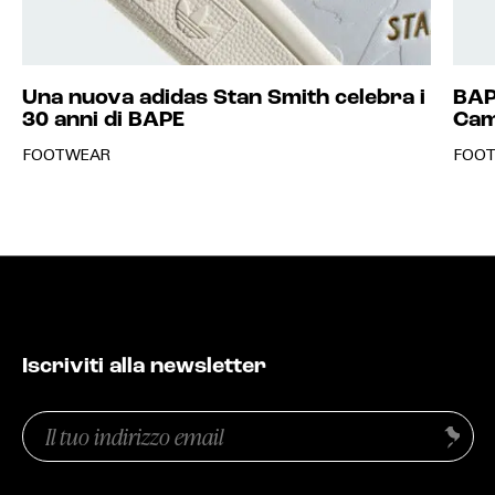
Una nuova adidas Stan Smith celebra i
BAP
30 anni di BAPE
Cam
FOOTWEAR
FOO
Iscriviti alla newsletter
Email
Invia
(Obbligatorio)
Privacy