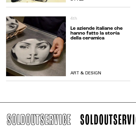
4th
Le aziende italiane che
hanno fatto la storia
della ceramica
ART & DESIGN
LDOUTSERVICE
SOLDOUTSERVICE