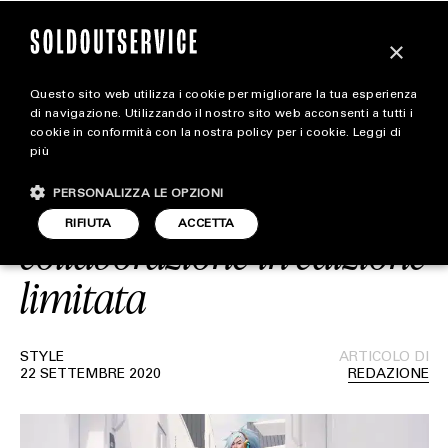
×
Questo sito web utilizza i cookie per migliorare la tua esperienza
AAPE BY *A BATHING
magazine
di navigazione. Utilizzando il nostro sito web acconsenti a tutti i
cookie in conformità con la nostra policy per i cookie.
Leggi di
APE e League of Legends
più
HOME
CARICA ALTRI
insieme per una
PERSONALIZZA LE OPZIONI
STYLE
RIFIUTA
ACCETTA
collaborazione in edizione
FOOTWEAR
limitata
ACCESSORIES
STYLE
ARTICOLO DI
22 SETTEMBRE 2020
REDAZIONE