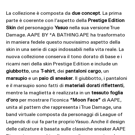
La collezione è composta da
due concept
. La prima
parte è coerente con l’aspetto della
Prestige Edition
Skin
del personaggio
Yasuo
nella sua versione True
Damage. AAPE BY *A BATHING APE ha trasformato
in maniera fedele questo nuovissimo aspetto della
skin in una serie di capi indossabili nella vita reale. La
nuova collezione conserva il tono dorato di base e i
ricami neri della skin Prestige Edition e include un
giubbotto
, una
T-shirt
, dei
pantaloni cargo
, un
marsupio
e un
paio di sneaker
. Il giubbotto, i pantaloni
e il marsupio sono fatti di
materiali dorati riflettenti
,
mentre la maglietta è realizzata in un
tessuto foglia
d’oro
per mostrare l’iconica
“Moon Face”
di AAPE,
unita al pattern che rappresenta i True Damage, una
band virtuale composta da personaggi di League of
Legends di cui fa parte proprio Yasuo. Anche il design
delle calzature è basata sulle classiche sneaker AAPE