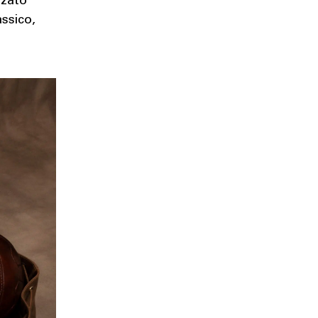
zzato
assico,