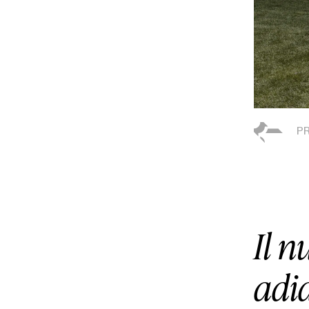
Il n
adid