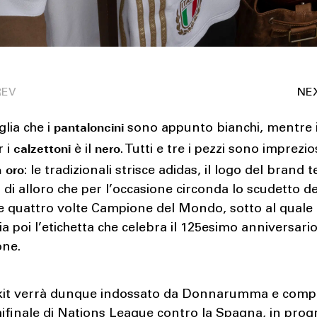
pantaloncini
glia che i
sono appunto bianchi, mentre i
calzettoni
nero
r i
è il
. Tutti e tre i pezzi sono imprezio
n oro
: le tradizionali strisce adidas, il logo del brand 
 di alloro che per l’occasione circonda lo scudetto de
e quattro volte Campione del Mondo, sotto al quale
 poi l’etichetta che celebra il 125esimo anniversario
one.
 kit verrà dunque indossato da Donnarumma e comp
mifinale di Nations League contro la Spagna, in pr