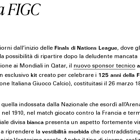
la FIGC
Finals di
Nations League
orni dall’inizio delle
, dove gl
a possibilità di ripartire dopo la deludente mancata
zione ai Mondiali in Qatar, il
nuovo sponsor tecnico
kit
125 anni della 
un esclusivo
creato per celebrare i
one Italiana Giuoco Calcio), costituitasi il 26 marzo 1
a quella indossata dalla Nazionale che esordì all’Aren
 nel 1910, nel match giocato contro la Francia e ter
bianca
iale divisa
presenta un aspetto fortemente vi
vestibilità morbida
a riprendere la
che contraddistin