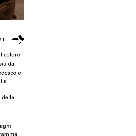
l colore
siti da
tedesco e
lla
 della
agni
ogramma