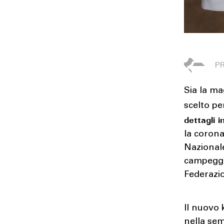
Sia la ma
scelto pe
dettagli i
la corona
Nazional
campeggia
Federazi
Il nuovo
nella se