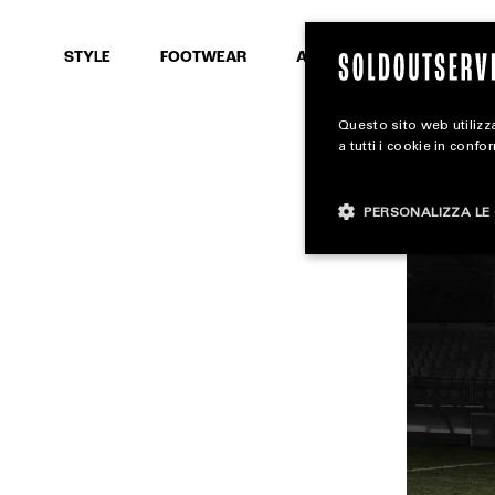
SEARCH
STYLE
FOOTWEAR
ACCESSORIES
Questo sito web utilizza
a tutti i cookie in confo
PERSONALIZZA LE 