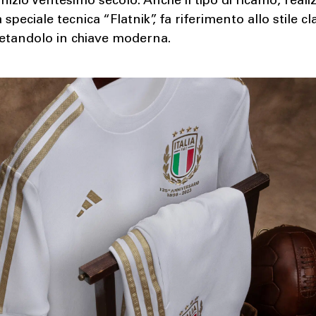
 inizio Ventesimo secolo. Anche il tipo di ricamo, reali
 speciale tecnica “Flatnik”, fa riferimento allo stile cl
retandolo in chiave moderna.