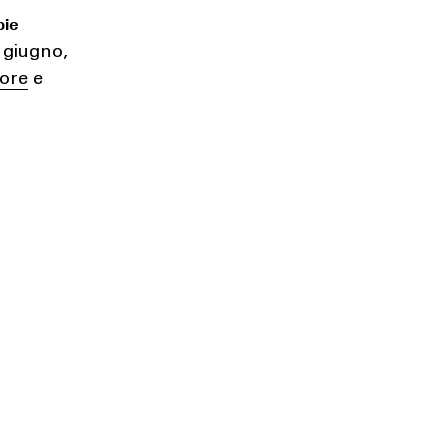
pie
 giugno,
tore
e