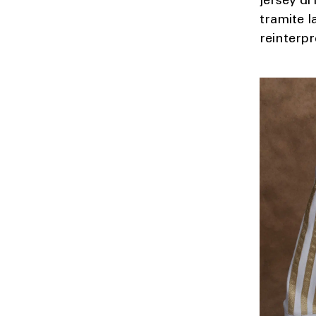
jersey di
tramite la
reinterp