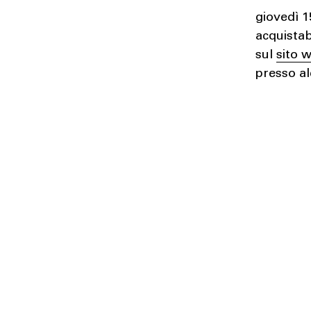
giovedì 1
acquistab
sul
sito 
presso al