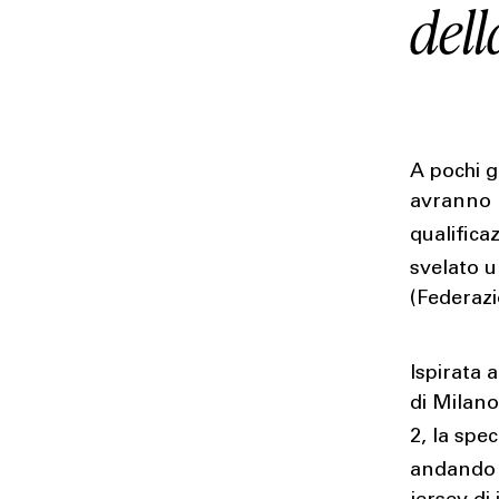
del
A pochi gi
avranno l
qualifica
svelato 
(Federazi
Ispirata 
di Milano
2, la spec
andando 