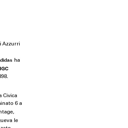
i Azzurri
adidas
ha
FIGC
898.
a Civica
minato 6 a
ntage,
gueva le