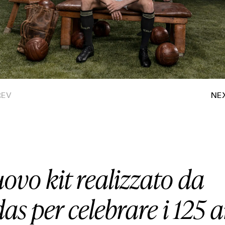
HOUSE
LIFESTYLE
MOTORS
SOUND
SPORT
uovo kit realizzato da
TECH
as per celebrare i 125 
TRAVEL