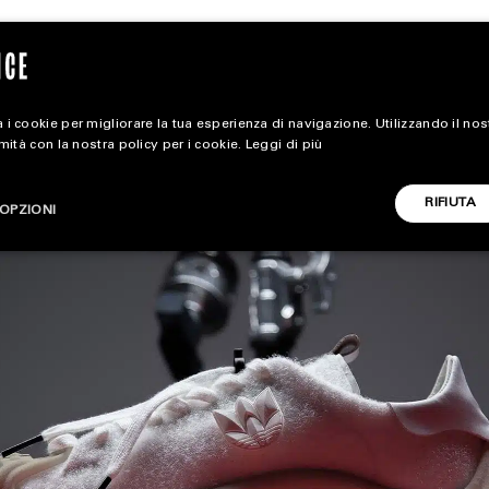
 i cookie per migliorare la tua esperienza di navigazione. Utilizzando il no
rmità con la nostra policy per i cookie.
Leggi di più
magazine
RIFIUTA
OPZIONI
HOME
STYLE
CARICA ALTRI
FOOTWEAR
ACCESSORIES