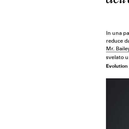
In una p
reduce d
Mr. Baile
svelato 
Evolution