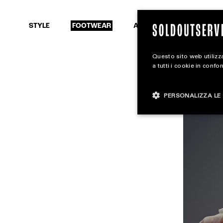
SEARCH
STYLE
FOOTWEAR
ACCESSORIES
Questo sito web utilizza
a tutti i cookie in confo
PERSONALIZZA LE 