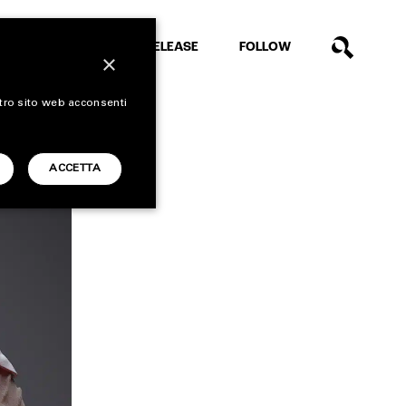
EXTRA
RELEASE
FOLLOW
×
stro sito web acconsenti
ACCETTA