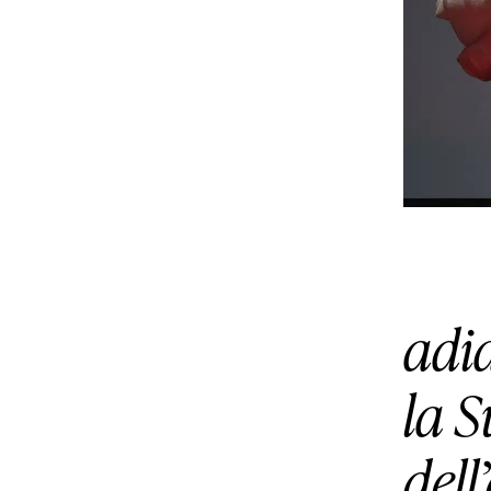
adi
la S
del