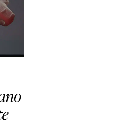
tano
te