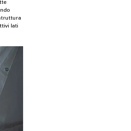
tte
ando
struttura
tivi lati