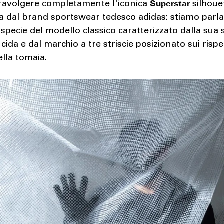
Superstar
travolgere completamente l'iconica
silhoue
ta dal brand sportswear tedesco adidas: stiamo parl
tispecie del modello classico caratterizzato dalla sua 
ucida e dal marchio a tre striscie posizionato sui rispet
ella tomaia.