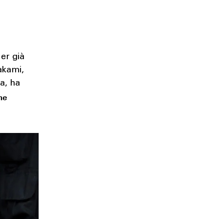
er già
akami,
ra, ha
he