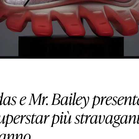
das e Mr. Bailey presen
uperstar più stravagan
l’anno