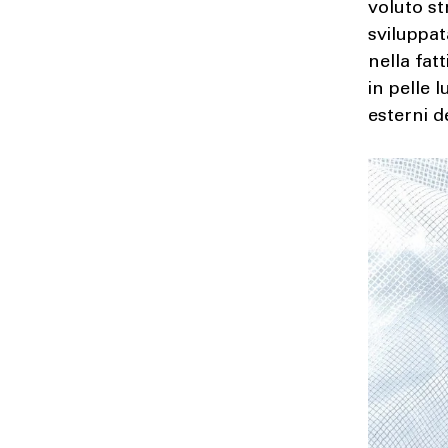
voluto s
sviluppa
nella fat
in pelle l
esterni d