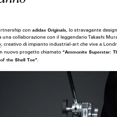
adidas Originals
artnership con
, lo stravagante design
a una collaborazione con il leggendario Takashi Mur
y
, creativo di impianto industrial-art che vive a Lond
“Ammonite Superstar: T
un nuovo progetto chiamato
 of the Shell Toe”
.