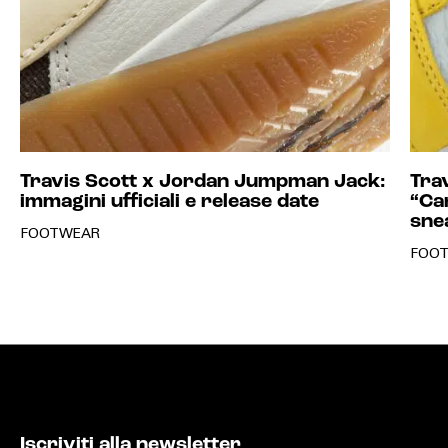
Travis Scott x Jordan Jumpman Jack:
Tra
immagini ufficiali e release date
“Ca
sne
FOOTWEAR
FOO
Iscriviti alla newsletter