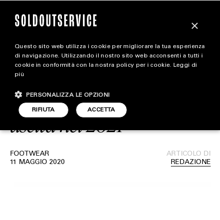
×
Questo sito web utilizza i cookie per migliorare la tua esperienza
Air Jordan 1 High
magazine
di navigazione. Utilizzando il nostro sito web acconsenti a tutti i
cookie in conformità con la nostra policy per i cookie.
Leggi di
“University Blue” e “Volt”:
più
HOME
CARICA ALTRI
Le due nuove varianti in
PERSONALIZZA LE OPZIONI
STYLE
RIFIUTA
ACCETTA
uscita nel 2021
FOOTWEAR
ACCESSORIES
FOOTWEAR
ARTICOLO DI
11 MAGGIO 2020
REDAZIONE