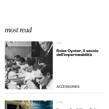
most read
1st
Rolex Oyster, il secolo
dell'impermeabilità
ACCESSORIES
2nd