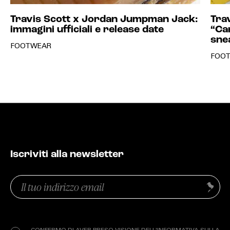
Travis Scott x Jordan Jumpman Jack:
Tra
immagini ufficiali e release date
“Ca
sne
FOOTWEAR
FOO
Iscriviti alla newsletter
Email
Invia
(Obbligatorio)
Privacy
(Obbligatorio)