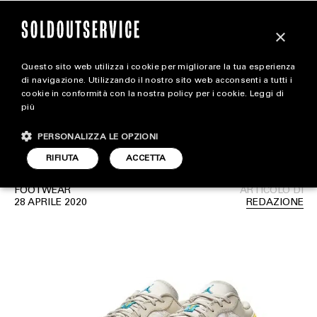
×
Questo sito web utilizza i cookie per migliorare la tua esperienza
Le Air Jordan 1 Low “Palm
magazine
di navigazione. Utilizzando il nostro sito web acconsenti a tutti i
cookie in conformità con la nostra policy per i cookie.
Leggi di
Tree” si ispirano alla
più
HOME
CARICA ALTRI
stagione estiva
PERSONALIZZA LE OPZIONI
STYLE
RIFIUTA
ACCETTA
FOOTWEAR
FOOTWEAR
ARTICOLO DI
ACCESSORIES
28 APRILE 2020
REDAZIONE