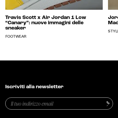
Travis Scott x Air Jordan 1 Low
Jor
“Canary”: nuove immagini delle
Made
sneaker
STYL
FOOTWEAR
Iscriviti alla newsletter
Email
Invia
(Obbligatorio)
Privacy