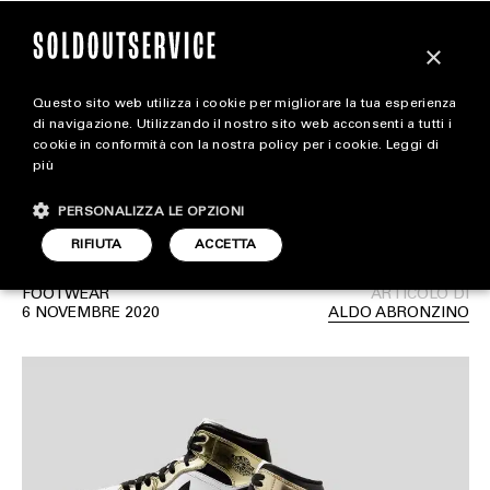
×
Questo sito web utilizza i cookie per migliorare la tua esperienza
Air Jordan 1 Mid “Metallic
magazine
di navigazione. Utilizzando il nostro sito web acconsenti a tutti i
cookie in conformità con la nostra policy per i cookie.
Leggi di
Gold”: Immagini ufficiali e
più
HOME
CARICA ALTRI
data di uscita
PERSONALIZZA LE OPZIONI
STYLE
RIFIUTA
ACCETTA
FOOTWEAR
FOOTWEAR
ARTICOLO DI
ACCESSORIES
6 NOVEMBRE 2020
ALDO ABRONZINO