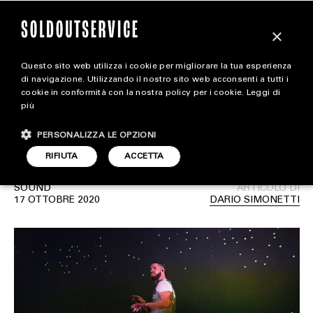
×
Questo sito web utilizza i cookie per migliorare la tua esperienza
Gli album più attesi del
extra
di navigazione. Utilizzando il nostro sito web acconsenti a tutti i
cookie in conformità con la nostra policy per i cookie.
Leggi di
panorama hip-hop
più
CARICA ALTRI
ALL EXTRA
americano
PERSONALIZZA LE OPZIONI
ART & DESIGN
RIFIUTA
ACCETTA
CINEMA
SOUND
ARTICOLO DI
17 OTTOBRE 2020
DARIO SIMONETTI
FOOD & BEVERAGE
HOUSE
LIFESTYLE
MOTORS