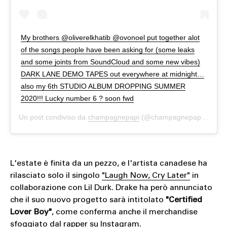
My brothers @oliverelkhatib @ovonoel put together alot
of the songs people have been asking for (some leaks
and some joints from SoundCloud and some new vibes)
DARK LANE DEMO TAPES out everywhere at midnight…
also my 6th STUDIO ALBUM DROPPING SUMMER
2020!!! Lucky number 6 ? soon fwd
Un post condiviso da
champagnepapi
(@champagnepapi) in data:
L'estate è finita da un pezzo, e l'artista canadese ha
rilasciato solo il singolo
"Laugh Now, Cry Later"
in
collaborazione con Lil Durk. Drake ha però annunciato
che il suo nuovo progetto sarà intitolato
"Certified
Lover Boy"
, come conferma anche il merchandise
sfoggiato dal rapper su Instagram.