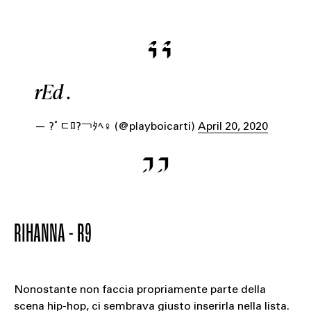
rEd .
— ?￰ﾟﾧﾛ?￢ﾀﾍ♀️ (@playboicarti)
April 20, 2020
RIHANNA - R9
Nonostante non faccia propriamente parte della
scena hip-hop, ci sembrava giusto inserirla nella lista.