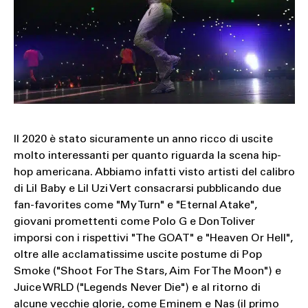
SOUND
SPORT
TECH
TRAVEL
Il 2020 è stato sicuramente un anno ricco di uscite
molto interessanti per quanto riguarda la scena hip-
hop americana. Abbiamo infatti visto artisti del calibro
di Lil Baby e Lil Uzi Vert consacrarsi pubblicando due
fan-favorites come "My Turn" e "Eternal Atake",
giovani promettenti come Polo G e Don Toliver
imporsi con i rispettivi "The GOAT" e "Heaven Or Hell",
oltre alle acclamatissime uscite postume di Pop
Smoke ("Shoot For The Stars, Aim For The Moon") e
Juice WRLD ("Legends Never Die") e al ritorno di
alcune vecchie glorie, come Eminem e Nas (il primo