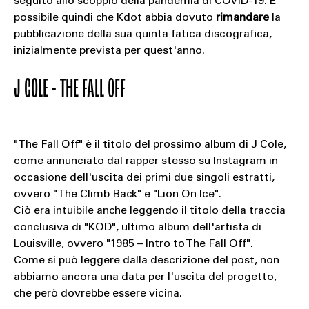
seguito allo scoppio della pandemia di COVID-19. È
possibile quindi che Kdot abbia dovuto
rimandare
la
pubblicazione della sua quinta fatica discografica,
inizialmente prevista per quest'anno.
J COLE - THE FALL OFF
"The Fall Off" è il titolo del prossimo album di J Cole,
come annunciato dal rapper stesso su Instagram in
occasione dell'uscita dei primi due singoli estratti,
ovvero "The Climb Back" e "Lion On Ice".
Ciò era intuibile anche leggendo il titolo della traccia
conclusiva di "KOD", ultimo album dell'artista di
Louisville, ovvero "1985 – Intro to The Fall Off".
Come si può leggere dalla descrizione del post, non
abbiamo ancora una data per l'uscita del progetto,
che però dovrebbe essere vicina.