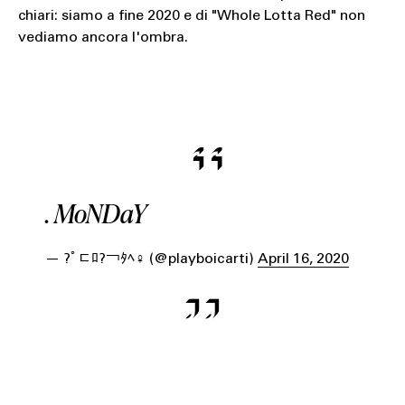
chiari: siamo a fine 2020 e di "Whole Lotta Red" non
vediamo ancora l'ombra.
. MoNDaY
— ?￰ﾟﾧﾛ?￢ﾀﾍ♀️ (@playboicarti)
April 16, 2020