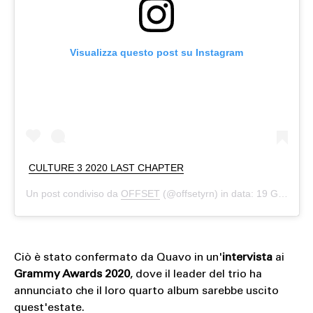
Visualizza questo post su Instagram
CULTURE 3 2020 LAST CHAPTER
Un post condiviso da
OFFSET
(@offsetyrn) in data:
19 Gen 2020 alle ore 5:47 PST
Ciò è stato confermato da Quavo in un'
intervista
ai
Grammy Awards 2020
, dove il leader del trio ha
annunciato che il loro quarto album sarebbe uscito
quest'estate.