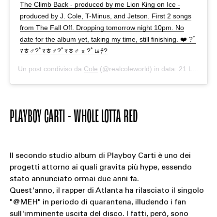
The Climb Back - produced by me Lion King on Ice -
produced by J. Cole, T-Minus, and Jetson. First 2 songs
from The Fall Off. Dropping tomorrow night 10pm. No
date for the album yet, taking my time, still finishing. ❤️ ?￰ﾟ
ﾏﾾ‍♂️?￰ﾟﾏﾾ‍♂️?￰ﾟﾏﾾ‍♂️ x ?￰ﾟﾦﾁ?
Un post condiviso da
Cole
(@realcoleworld) in data:
21 Lug 2020 alle ore 12:16 PDT
PLAYBOY CARTI - WHOLE LOTTA RED
Il secondo studio album di Playboy Carti è uno dei
progetti attorno ai quali gravita più hype, essendo
stato annunciato ormai due anni fa.
Quest'anno, il rapper di Atlanta ha rilasciato il singolo
"@MEH" in periodo di quarantena, illudendo i fan
sull'imminente uscita del disco. I fatti, però, sono