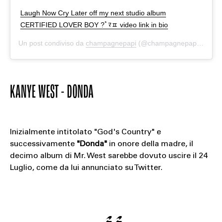
Laugh Now Cry Later off my next studio album
CERTIFIED LOVER BOY ?￰ﾟﾏﾽ video link in bio
Un post condiviso da
champagnepapi
(@champagnepapi) in data:
KANYE WEST - DONDA
Inizialmente intitolato "God's Country" e
successivamente
"Donda"
in onore della madre, il
decimo album di Mr. West sarebbe dovuto uscire il 24
Luglio, come da lui annunciato su Twitter.