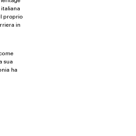
’heritage
 italiana
el proprio
rriera in
 come
a sua
onia ha