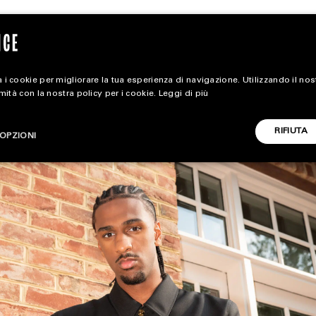
 i cookie per migliorare la tua esperienza di navigazione. Utilizzando il no
rmità con la nostra policy per i cookie.
Leggi di più
magazine
RIFIUTA
OPZIONI
HOME
STYLE
CARICA ALTRI
FOOTWEAR
ACCESSORIES