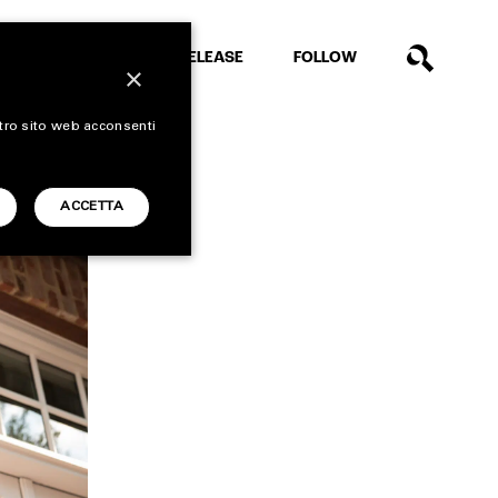
EXTRA
RELEASE
FOLLOW
×
stro sito web acconsenti
ACCETTA