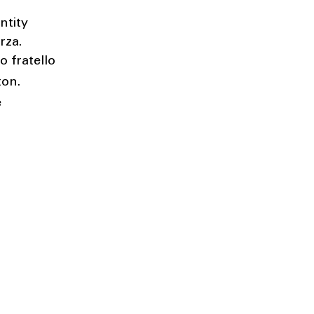
ntity
rza.
o fratello
ton.
e