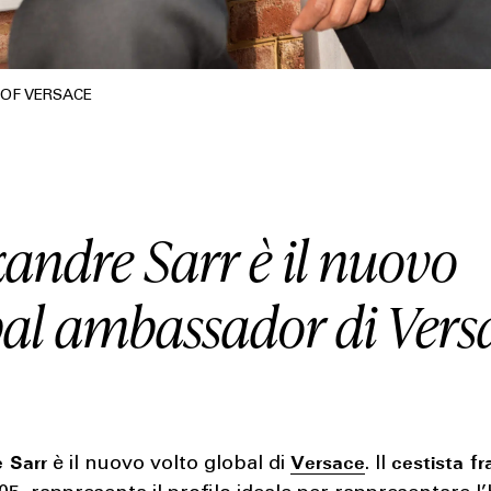
OF VERSACE
xandre Sarr è il nuovo
bal ambassador di Vers
 Sarr
Versace
cestista f
è il nuovo volto global di
. Il