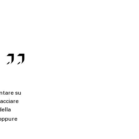
untare su
acciare
della
 oppure