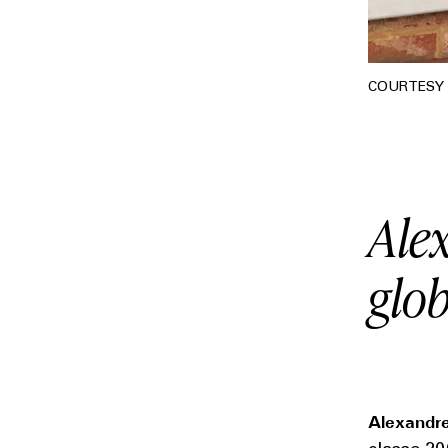
COURTESY 
Ale
glo
Alexandre