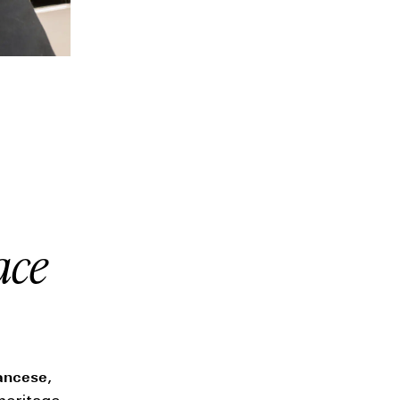
ace
rancese
,