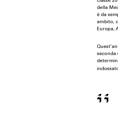
classe 20
della Med
è da semp
ambito, c
Europa, A
Quest’an
seconda s
determina
indossat