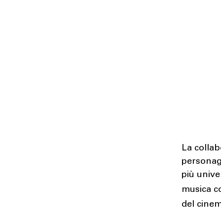
La collab
personag
più unive
musica c
del cine