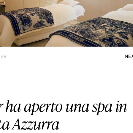
HOUSE
LIFESTYLE
MOTORS
SOUND
SPORT
r ha aperto una spa in
TECH
ta Azzurra
TRAVEL