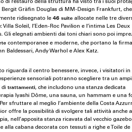
so di restauro della struttura ha visto tra i suoi prota
 Bergit Gräfin Douglas di MM-Design Frankfurt, che
46 suite
mente ridisegnato le
allocate nelle tre diver
: Villa Soleil, l’Eden-Roc Pavilion e l’intima Les Deux
. Gli elegnati ambienti dai toni chiari sono poi imprez
rte
contemporanee e moderne, che portano la firma d
n Baldessari, Andy Warhol e Alex Katz.
o riguarda il centro benessere, invece, i visitatori in
esperienze sensoriali potranno scegliere tra un amp
trattamenti
 di
, che includono una stanza dedicata
aterapia Iyashi Dôme, una sauna, un hammam e una f
 Per sfruttare al meglio l’ambiente della Costa Azzur
ior offre la possibilità di svolgere tali attività anche a
ppia, nell’apposita stanza ricavata dal vecchio gazebo
zie alla cabana decorata con tessuti a righe e Toile de