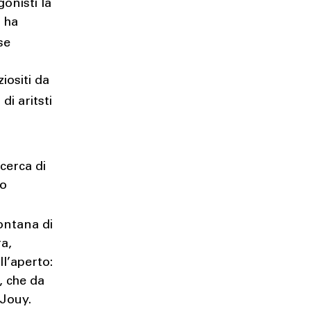
gonisti la
 ha
se
iositi da
i aritsti
 cerca di
io
ontana di
ra,
ll’aperto:
, che da
 Jouy.