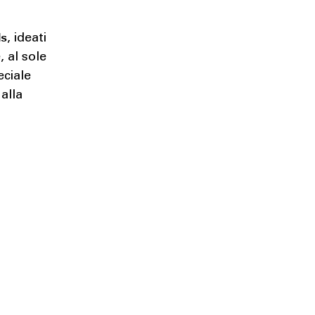
ls
, ideati
, al sole
eciale
alla