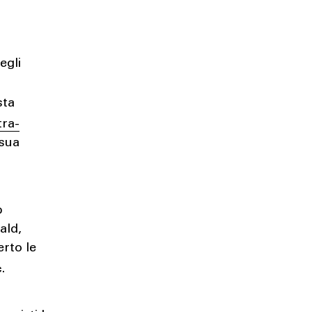
egli
sta
tra-
 sua
p
ald,
erto le
c
.