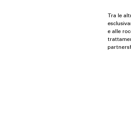
Tra le al
esclusiva
e alle ro
trattamen
partners