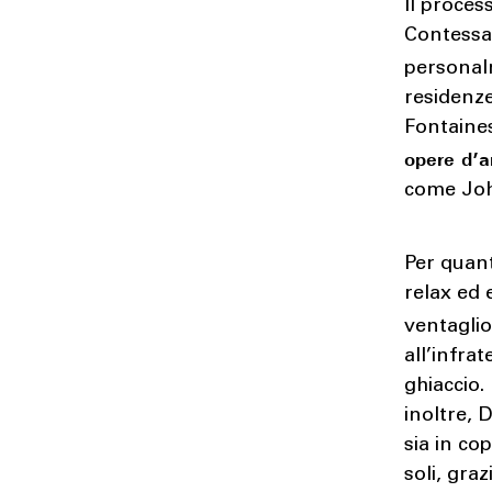
Il proces
Contessa
personal
residenze
Fontaines
opere d’a
come Joh
Per quant
relax ed 
ventaglio
all’infr
ghiaccio.
inoltre, D
sia in co
soli, gra