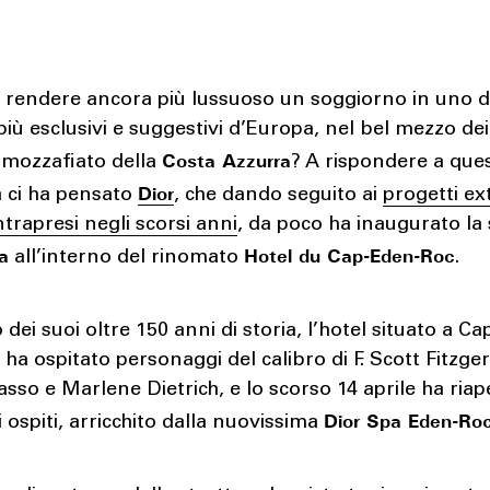
 rendere ancora più lussuoso un soggiorno in uno d
più esclusivi e suggestivi d’Europa, nel bel mezzo dei
Costa Azzurra
 mozzafiato della
? A rispondere a que
Dior
ci ha pensato
, che dando seguito ai
progetti ex
ntrapresi negli scorsi anni
, da poco ha inaugurato la
a
Hotel du Cap-Eden-Roc
all’interno del rinomato
.
 dei suoi oltre 150 anni di storia, l’hotel situato a Ca
 ha ospitato personaggi del calibro di F. Scott Fitzger
asso e Marlene Dietrich, e lo scorso 14 aprile ha riap
Dior Spa Eden-Ro
i ospiti, arricchito dalla nuovissima