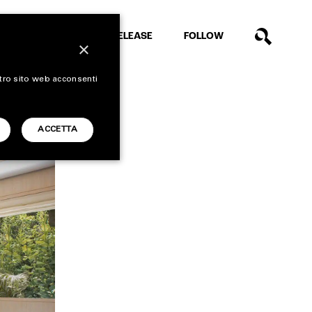
EXTRA
RELEASE
FOLLOW
×
stro sito web acconsenti
ACCETTA