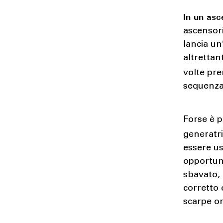
In un as
ascensor
lancia un
altrettan
volte pr
sequenza 
Forse è p
generatr
essere us
opportuni
sbavato,
corretto 
scarpe or