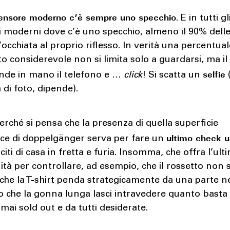
censore moderno c’è sempre uno specchio
. E in tutti gl
i moderni dove c’è uno specchio, almeno il 90% dell
’occhiata al proprio riflesso. In verità una percentua
to considerevole non si limita solo a guardarsi, ma il 
selfie
ende in mano il telefono e …
click
! Si scatta un
di foto, dipende).
erché si pensa che la presenza di quella superficie
ultimo check 
ice di doppelgänger serva per fare un
citi di casa in fretta e furia. Insomma, che offra l’ult
tà per controllare, ad esempio, che il rossetto non s
 che la T-shirt penda strategicamente da una parte 
o che la gonna lunga lasci intravedere quanto basta
mai sold out e da tutti desiderate.