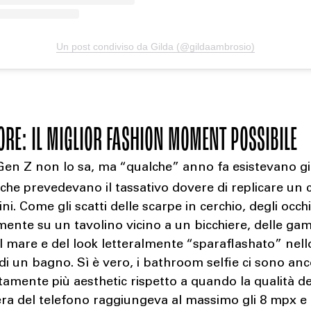
Un post condiviso da Gilda (@gildaambrosio)
RE: IL MIGLIOR FASHION MOMENT POSSIBILE
Gen Z non lo sa, ma “qualche” anno fa esistevano gi
l
che prevedevano il tassativo dovere di replicare un 
ni. Come gli scatti delle scarpe in cerchio, degli occhi
mente su un tavolino vicino a un bicchiere, delle ga
l mare e del look letteralmente “sparaflashato” nell
di un bagno. Sì è vero, i bathroom selfie ci sono an
amente più aesthetic rispetto a quando la qualità de
ra del telefono raggiungeva al massimo gli 8 mpx e 