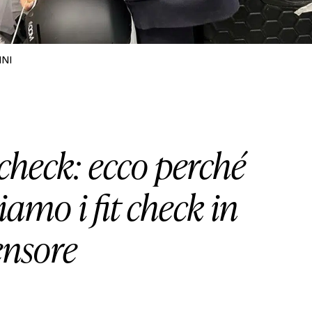
INI
 check: ecco perché
iamo i fit check in
ensore