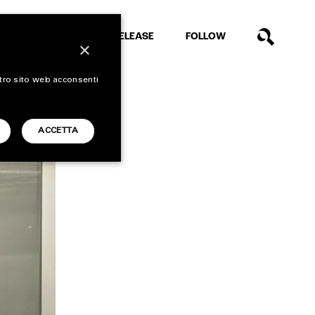
EXTRA
RELEASE
FOLLOW
×
stro sito web acconsenti
ACCETTA