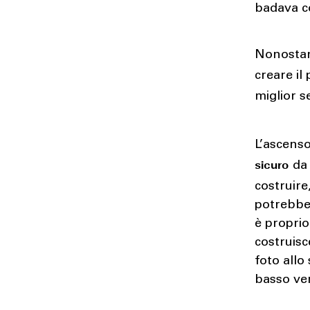
badava co
Nonostan
creare il
miglior s
L’ascens
sicuro
da 
costruire
potrebbe
è proprio
costruisc
foto allo
basso ver