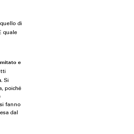
quello di
 E quale
imitato e
tti
. Si
, poiché
e
 si fanno
resa dal