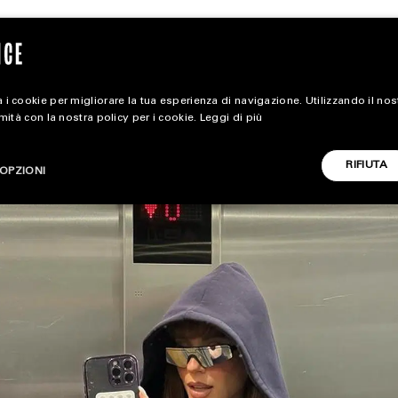
 i cookie per migliorare la tua esperienza di navigazione. Utilizzando il no
rmità con la nostra policy per i cookie.
Leggi di più
magazine
RIFIUTA
OPZIONI
HOME
STYLE
CARICA ALTRI
FOOTWEAR
ACCESSORIES