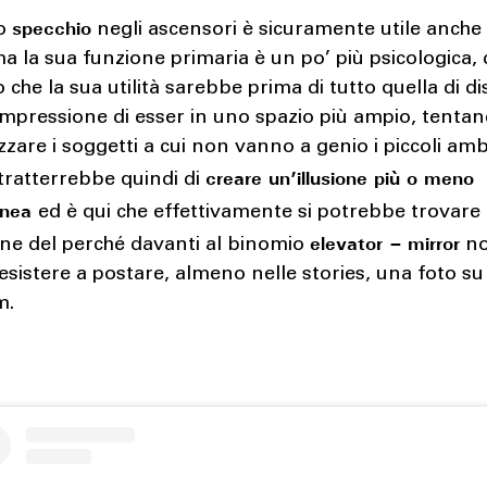
specchio
lo
negli ascensori è sicuramente utile anche
a la sua funzione primaria è un po’ più psicologica, 
he la sua utilità sarebbe prima di tutto quella di di
’impressione di esser in uno spazio più ampio, tentan
izzare i soggetti a cui non vanno a genio i piccoli amb
creare un’illusione più o meno
i tratterrebbe quindi di
anea
ed è qui che effettivamente si potrebbe trovare
elevator – mirror
one del perché davanti al binomio
no
resistere a postare, almeno nelle stories, una foto su
m.