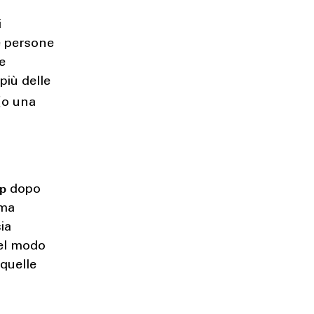
i
e persone
le
più delle
(o una
up
dopo
ima
ia
nel modo
 quelle