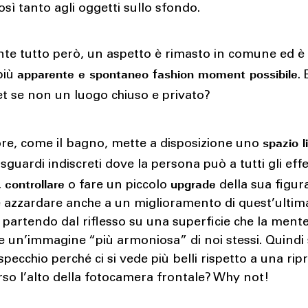
sì tanto agli oggetti sullo sfondo.
te tutto però, un aspetto è rimasto in comune ed è 
apparente e spontaneo fashion moment possibile
 più
.
et se non un luogo chiuso e privato?
spazio l
ore, come il bagno, mette a disposizione uno
sguardi indiscreti dove la persona può a tutti gli effe
controllare
upgrade
,
o fare un piccolo
della sua figura
 azzardare anche a un miglioramento di quest’ultima
 partendo dal riflesso su una superficie che la ment
e un’immagine “più armoniosa” di noi stessi. Quindi
 specchio perché ci si vede più belli rispetto a una rip
so l’alto della fotocamera frontale? Why not!