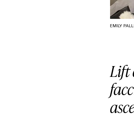
EMILY PALL
Lift
facc
asc