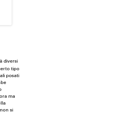
à diversi
certo tipo
ali posati
mbe
o
cora ma
lla
non si