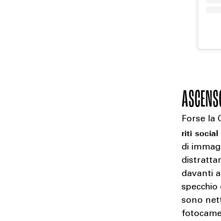
ASCENSO
Forse la 
riti socia
di immagi
distratta
davanti a
specchio 
sono nett
fotocame