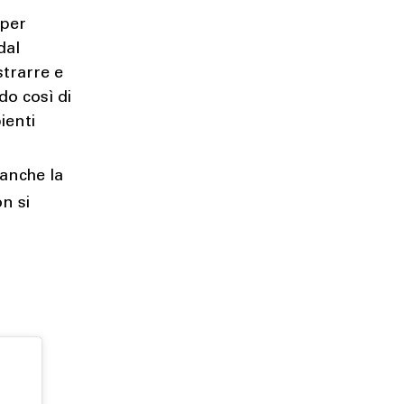
 per
dal
strarre e
do così di
ienti
 anche la
n si