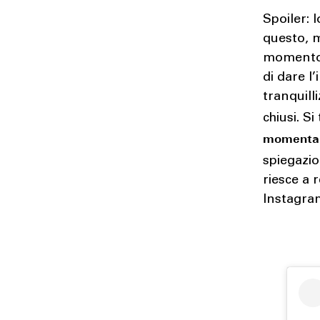
Spoiler: 
questo, m
momento c
di dare l
tranquill
chiusi. S
moment
spiegazi
riesce a 
Instagra