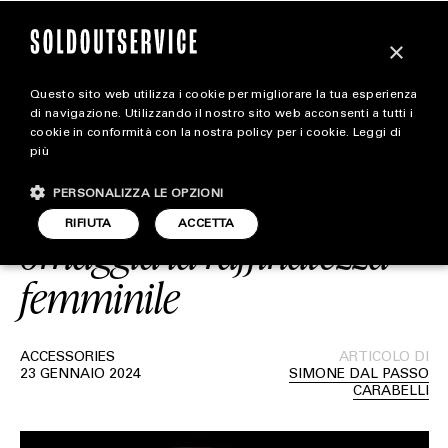
×
Questo sito web utilizza i cookie per migliorare la tua esperienza
Audemars Piguet e
magazine
di navigazione. Utilizzando il nostro sito web acconsenti a tutti i
cookie in conformità con la nostra policy per i cookie.
Leggi di
Tamara Ralph insieme
più
HOME
CARICA ALTRI
per un Royal Oak che
PERSONALIZZA LE OPZIONI
STYLE
RIFIUTA
ACCETTA
omaggia la raffinatezza
FOOTWEAR
femminile
ACCESSORIES
ACCESSORIES
ARTICOLO DI
23 GENNAIO 2024
SIMONE DAL PASSO
CARABELLI