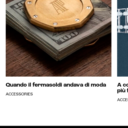
Quando il fermasoldi andava di moda
A co
più 
ACCESSORIES
ACCE