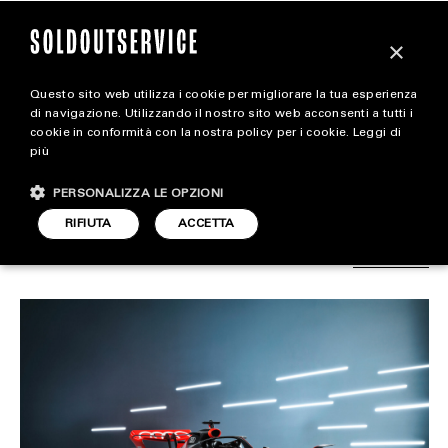
×
Questo sito web utilizza i cookie per migliorare la tua esperienza
Audi entrerà in Formula 1
extra
di navigazione. Utilizzando il nostro sito web acconsenti a tutti i
cookie in conformità con la nostra policy per i cookie.
Leggi di
a partire dal 2026
più
CARICA ALTRI
ALL EXTRA
PERSONALIZZA LE OPZIONI
ART & DESIGN
RIFIUTA
ACCETTA
MOTORS
ARTICOLO DI
26 AGOSTO 2022
SIMONE DAL PASSO
CARABELLI
CINEMA
FOOD & BEVERAGE
HOUSE
LIFESTYLE
MOTORS