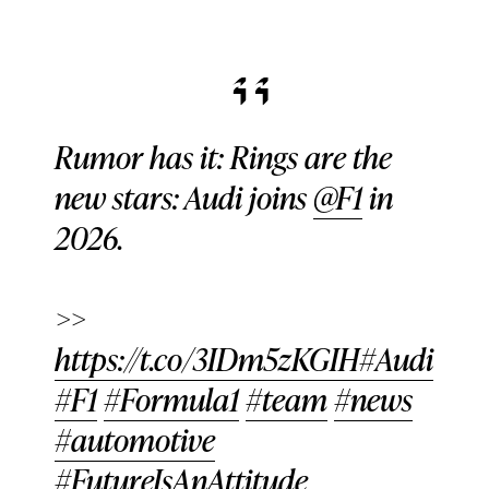
Rumor has it: Rings are the
new stars: Audi joins
@F1
in
2026.
>>
https://t.co/3IDm5zKGIH
#Audi
#F1
#Formula1
#team
#news
#automotive
#FutureIsAnAttitude