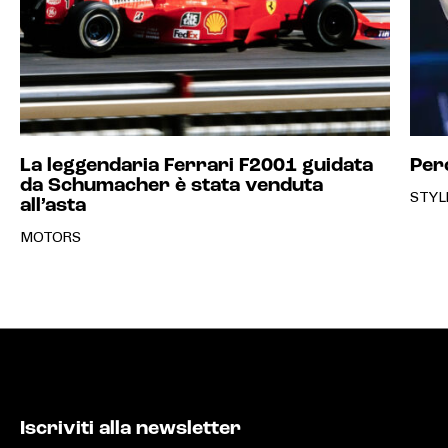
La leggendaria Ferrari F2001 guidata
Per
da Schumacher è stata venduta
STYL
all’asta
MOTORS
Iscriviti alla newsletter