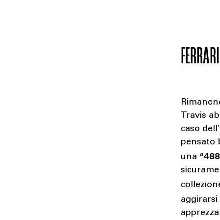
FERRARI
Rimanend
Travis ab
caso dell
pensato b
“488
una
sicuramen
collezion
aggirarsi
apprezzat