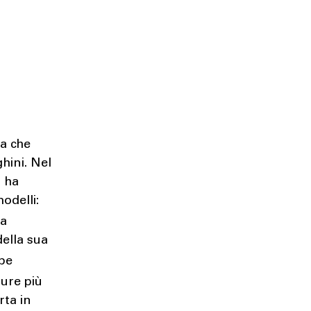
a che
hini. Nel
n ha
odelli:
ta
della sua
be
ture più
rta in