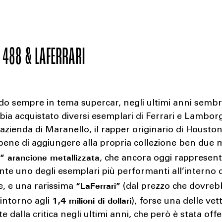
 488 & LAFERRARI
o sempre in tema supercar, negli ultimi anni sembr
bia acquistato diversi esemplari di Ferrari e Lamborg
’azienda di Maranello, il rapper originario di Housto
ene di aggiungere alla propria collezione ben due m
” arancione metallizzata
, che ancora oggi rappresen
te uno degli esemplari più performanti all’interno 
“LaFerrari”
e, e una rarissima
(dal prezzo che dovreb
1,4 milioni di dollari
 intorno agli
), forse una delle vet
e dalla critica negli ultimi anni, che però è stata offe