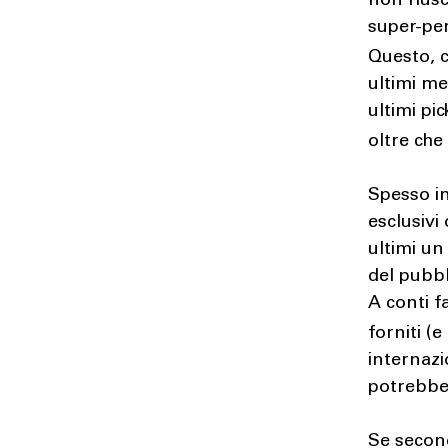
non riusc
super-pe
Questo, 
ultimi me
ultimi pic
oltre ch
Spesso in
esclusivi
ultimi un
del pubbl
A conti f
forniti (
internazi
potrebber
Se second