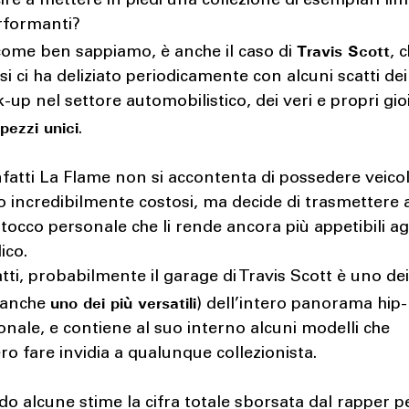
ire a mettere in piedi una collezione di esemplari limi
rformanti?
Travis Scott
come ben sappiamo, è anche il caso di
, 
si ci ha deliziato periodicamente con alcuni scatti dei
k-up nel settore automobilistico, dei veri e propri gioi
pezzi unici
e
.
fatti La Flame non si accontenta di possedere veicol
 o incredibilmente costosi, ma decide di trasmettere 
 tocco personale che li rende ancora più appetibili agl
ico.
atti, probabilmente il garage di Travis Scott è uno dei
uno dei più versatili
e anche
) dell’intero panorama hip
onale, e contiene al suo interno alcuni modelli che
o fare invidia a qualunque collezionista.
o alcune stime la cifra totale sborsata dal rapper p