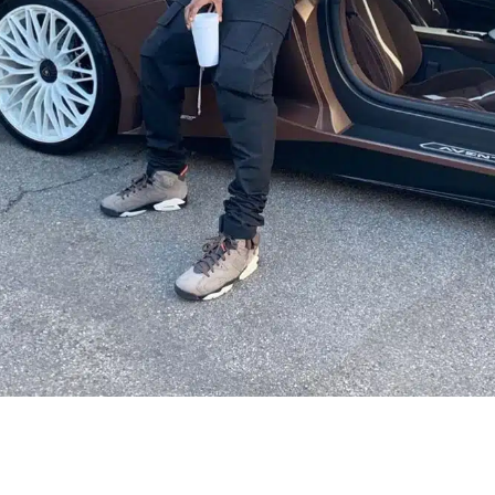
HOUSE
LIFESTYLE
MOTORS
SOUND
SPORT
TECH
TRAVEL