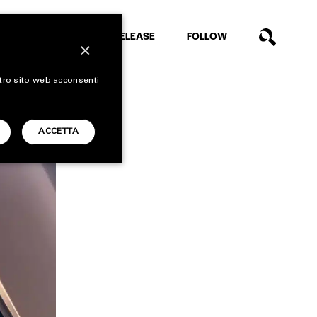
EXTRA
RELEASE
FOLLOW
×
stro sito web acconsenti
ACCETTA