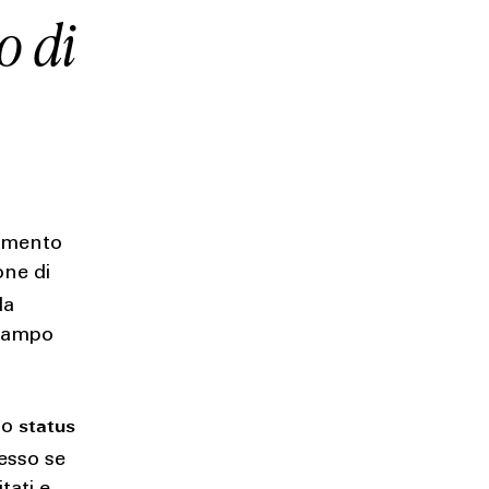
o di
omento
one di
da
stampo
status
no
cesso se