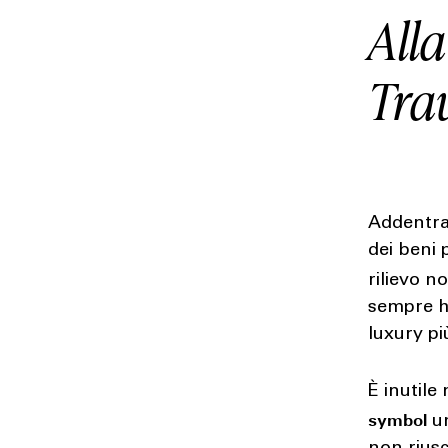
Alla
Trav
Addentra
dei beni 
rilievo n
sempre ha
luxury pi
È inutile
symbol
un