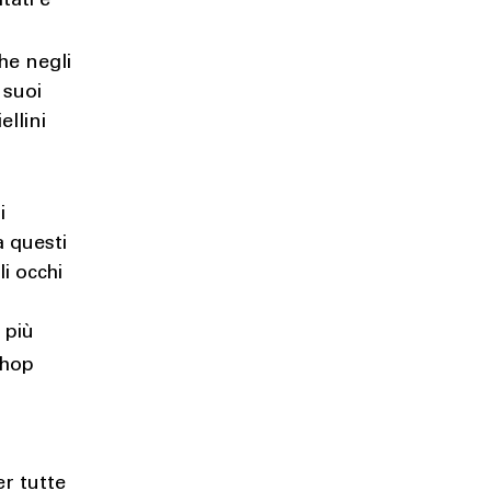
tati e
che negli
 suoi
ellini
i
a questi
i occhi
 più
-hop
er tutte