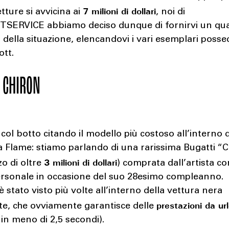
7 milioni di dollari
tture si avvicina ai
, noi di
ERVICE abbiamo deciso dunque di fornirvi un qu
della situazione, elencandovi i vari esemplari posse
ott.
 CHIRON
col botto citando il modello più costoso all’interno 
a Flame: stiamo parlando di una rarissima Bugatti “
3 milioni di dollari
zo di oltre
) comprata dall’artista c
ersonale in occasione del suo 28esimo compleanno.
 è stato visto più volte all’interno della vettura nera
prestazioni da ur
e, che ovviamente garantisce delle
in meno di 2,5 secondi).