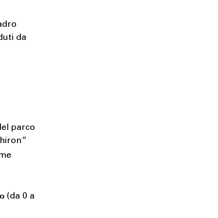
adro
duti da
del parco
Chiron”
ome
lo
(da 0 a