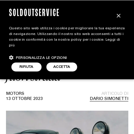
×
Questo sito web utilizza i cookie per migliorare la tua esperienza
Bad Bunny ha
extra
di navigazione. Utilizzando il nostro sito web acconsenti a tutti i
cookie in conformità con la nostra policy per i cookie.
Leggi di
trasformato una Rolls-
più
CARICA ALTRI
ALL EXTRA
Royce Silver Shadow in un
PERSONALIZZA LE OPZIONI
ART & DESIGN
RIFIUTA
ACCETTA
fuori strada
CINEMA
FOOD & BEVERAGE
MOTORS
ARTICOLO DI
13 OTTOBRE 2023
DARIO SIMONETTI
HOUSE
LIFESTYLE
MOTORS