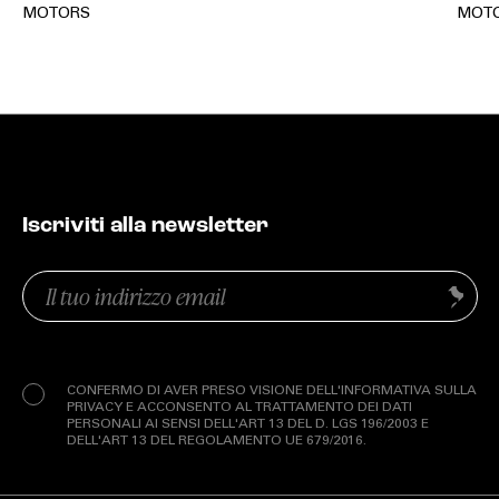
MOTORS
MOT
Iscriviti alla newsletter
Email
Invia
(Obbligatorio)
Privacy
(Obbligatorio)
CONFERMO DI AVER PRESO VISIONE DELL'INFORMATIVA SULLA
PRIVACY E ACCONSENTO AL TRATTAMENTO DEI DATI
PERSONALI AI SENSI DELL'ART 13 DEL D. LGS 196/2003 E
DELL'ART 13 DEL REGOLAMENTO UE 679/2016.