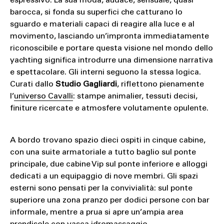
espressivo. La sua moda, audace, sensuale, quasi
barocca, si fonda su superfici che catturano lo
sguardo e materiali capaci di reagire alla luce e al
movimento, lasciando un’impronta immediatamente
riconoscibile e portare questa visione nel mondo dello
yachting significa introdurre una dimensione narrativa
e spettacolare. Gli interni seguono la stessa logica.
Curati dallo
Studio Gagliardi
, riflettono pienamente
l’
universo Cavalli
: stampe animalier, tessuti decisi,
finiture ricercate e atmosfere volutamente opulente.
A bordo trovano spazio dieci ospiti in cinque cabine,
con una suite armatoriale a tutto baglio sul ponte
principale, due cabine Vip sul ponte inferiore e alloggi
dedicati a un equipaggio di nove membri. Gli spazi
esterni sono pensati per la convivialità: sul ponte
superiore una zona pranzo per dodici persone con bar
informale, mentre a prua si apre un’ampia area