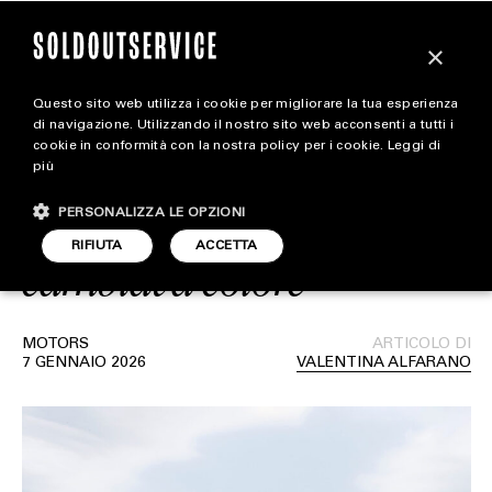
×
Questo sito web utilizza i cookie per migliorare la tua esperienza
Baglietto RC, il
extra
di navigazione. Utilizzando il nostro sito web acconsenti a tutti i
cookie in conformità con la nostra policy per i cookie.
Leggi di
leggendario yacht di
più
CARICA ALTRI
ALL EXTRA
Roberto Cavalli che
PERSONALIZZA LE OPZIONI
ART & DESIGN
RIFIUTA
ACCETTA
cambiava colore
CINEMA
FOOD & BEVERAGE
MOTORS
ARTICOLO DI
7 GENNAIO 2026
VALENTINA ALFARANO
HOUSE
LIFESTYLE
MOTORS