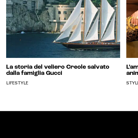
La storia del veliero Creole salvato
L’am
dalla famiglia Gucci
anim
LIFESTYLE
STYL