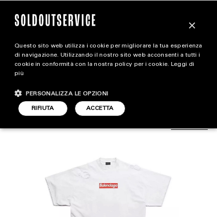
×
Questo sito web utilizza i cookie per migliorare la tua esperienza
Anche Balenciaga ha fatto
magazine
di navigazione. Utilizzando il nostro sito web acconsenti a tutti i
cookie in conformità con la nostra policy per i cookie.
Leggi di
una box logo
più
HOME
CARICA ALTRI
PERSONALIZZA LE OPZIONI
STYLE
RIFIUTA
ACCETTA
STYLE
ARTICOLO DI
FOOTWEAR
7 OTTOBRE 2022
SIMONE DAL PASSO
CARABELLI
ACCESSORIES