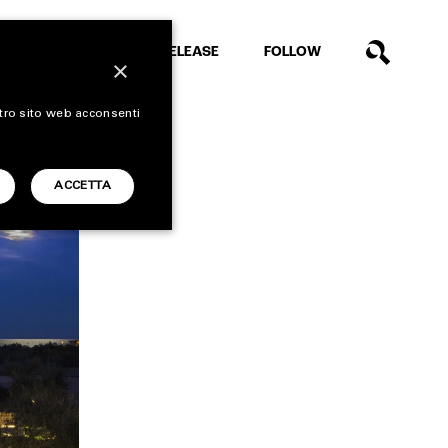
EXTRA
RELEASE
FOLLOW
×
stro sito web acconsenti
ACCETTA