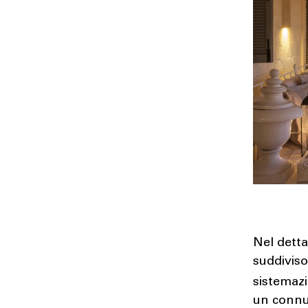
Nel detta
suddiviso
sistemaz
un connub