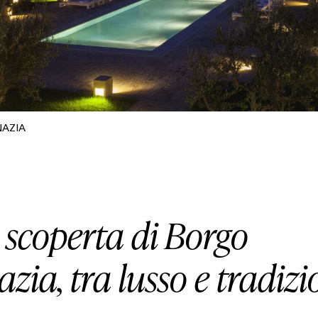
HOUSE
LIFESTYLE
MOTORS
NAZIA
SOUND
SPORT
 scoperta di Borgo
zia, tra lusso e tradiz
TECH
TRAVEL