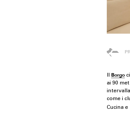
Borgo
Il
c
ai 90 met
intervall
come i cl
Cucina e 