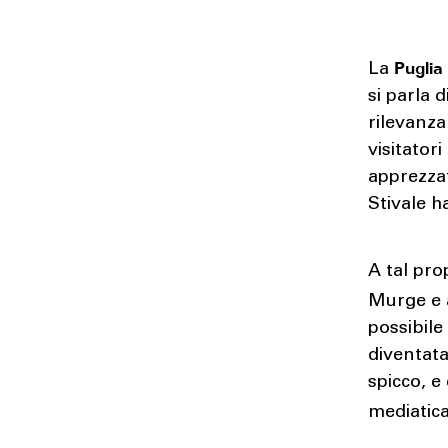
Puglia
La
si parla 
rilevanza
visitator
apprezzat
Stivale ha
A tal pro
Murge e 
possibile
diventata
spicco, e
mediatica