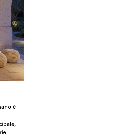
gnano è
cipale,
rie