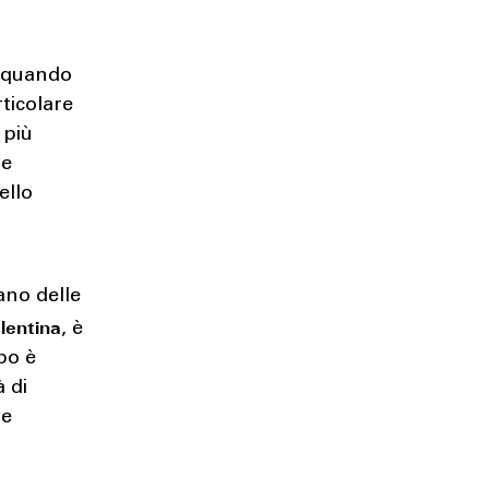
e quando
rticolare
 più
 e
ello
ano delle
lentina
, è
po è
à di
ne