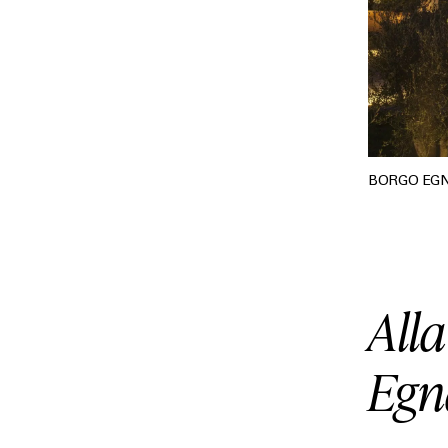
BORGO EG
Alla
Egna