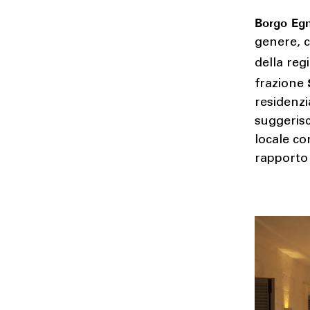
Borgo Eg
genere, c
della reg
frazione
residenzi
suggeris
locale co
rapporto 