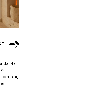
te
dai 42
 e
zi comuni,
Mia