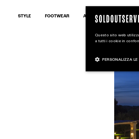
SEARCH
STYLE
FOOTWEAR
ACCESSORIES
Questo sito web utilizza
a tutti i cookie in confo
PERSONALIZZA LE 