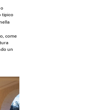
uo
 tipico
nella
io, come
tura
ando un