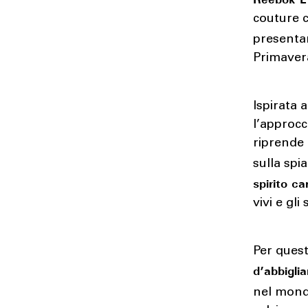
couture 
presenta
Primaver
Ispirata
l’approcc
riprende 
sulla spi
spirito ca
vivi e gli 
Per quest
d’abbigli
nel mon