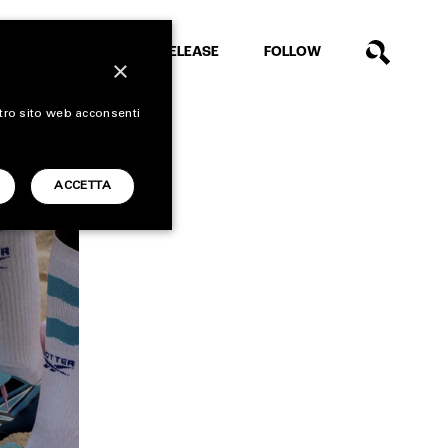
EXTRA
RELEASE
FOLLOW
×
stro sito web acconsenti
ACCETTA