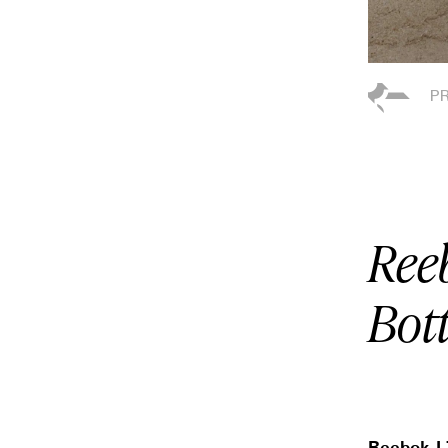
Reeb
Bot
Reebok 