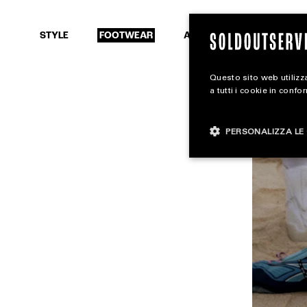
SEARCH
STYLE
FOOTWEAR
ACCESSORIES
Questo sito web utilizza
a tutti i cookie in confo
PERSONALIZZA LE 