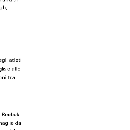
brand di
gh,
a
e
li atleti
gia
e allo
oni tra
i Reebok
maglie da