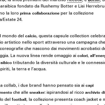
, la linea premium del marchio
Reebok
, e
, 
caraibica fondato da Rushemy Botter e Lisi Herrebru
prima collaborazione
no la loro
per la collezione
a/Estate 24.
calcio
 al mondo del
, questa capsule collection celebr
io artistico nello sport attraverso una campagna ch
coreografie che nascono dai movimenti acrobatici deg
colori
all’ener
aggia. La nuova linea rende omaggio ai
,
raibico
tributando la diversità culturale e le connessi
spiriti, la terra e l’acqua.
capi
a collab, i due brand hanno pensato sia ai
amento
sneaker
archivio d
che alle
: ispirandosi al ricco
football
do del
, la collezione presenta coach jacket e 