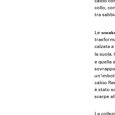
calcio co
collo, co
tra sabbi
sneake
Le
trasforma
calzata a
la suola.
e quella
sovrappos
un’imbott
calcio Re
è stato s
scarpe all
La collez