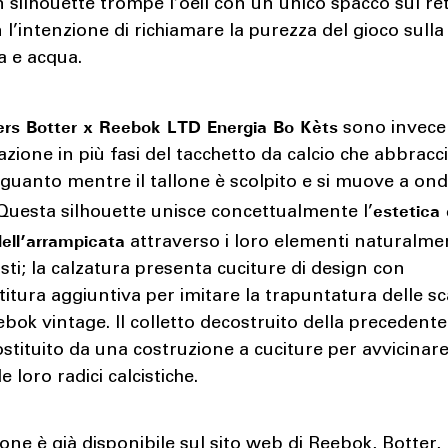
n silhouette trompe l’oeil con un unico spacco sul re
n l’intenzione di richiamare la purezza del gioco sulla
a e acqua.
rs Botter x Reebok LTD Energia Bo Kèts
sono invece
zione in più fasi del tacchetto da calcio che abbracci
 guanto mentre il tallone è scolpito e si muove a on
estetica 
 Questa silhouette unisce concettualmente l’
dell’arrampicata
attraverso i loro elementi naturalme
ti; la calzatura presenta cuciture di design con
itura aggiuntiva per imitare la trapuntatura delle s
ebok vintage. Il colletto decostruito della precedent
ostituito da una costruzione a cuciture per avvicinare
e loro radici calcistiche.
ione è già disponibile sul
sito web
di Reebok, Botter,