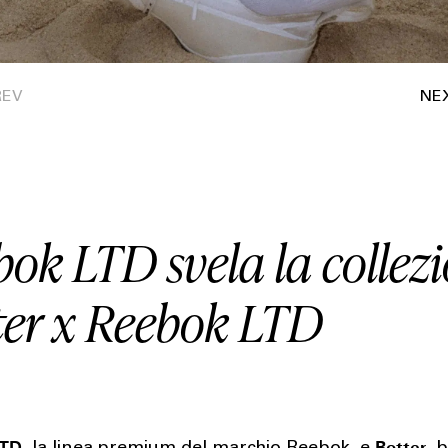
ok LTD svela la collez
ter x Reebok LTD
LTD
Botter