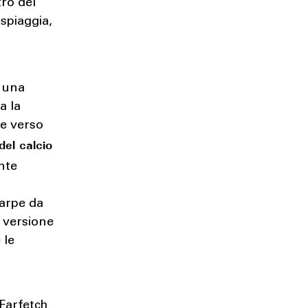
tro del
 spiaggia,
 una
a la
de verso
del calcio
nte
carpe da
e versione
 le
 Farfetch