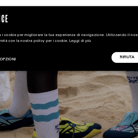
 i cookie per migliorare la tua esperienza di navigazione. Utilizzando il no
rmità con la nostra policy per i cookie.
Leggi di più
magazine
RIFIUTA
OPZIONI
HOME
STYLE
CARICA ALTRI
FOOTWEAR
ACCESSORIES