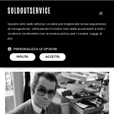
×
Questo sito web utilizza i cookie per migliorare la tua esperienza
I bozzetti degli stilisti? La
magazine
di navigazione. Utilizzando il nostro sito web acconsenti a tutti i
cookie in conformità con la nostra policy per i cookie.
Leggi di
moda è arte
più
HOME
CARICA ALTRI
PERSONALIZZA LE OPZIONI
STYLE
RIFIUTA
ACCETTA
STYLE
ARTICOLO DI
FOOTWEAR
6 MARZO 2025
CAMILLA BORDONI
ACCESSORIES