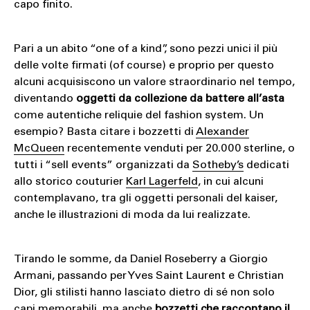
capo finito.
Pari a un abito “one of a kind”, sono pezzi unici il più
delle volte firmati (of course) e proprio per questo
alcuni acquisiscono un valore straordinario nel tempo,
diventando
oggetti da collezione da battere all’asta
come autentiche reliquie del fashion system. Un
esempio? Basta citare i bozzetti di
Alexander
McQueen
recentemente venduti per 20.000 sterline, o
tutti i “sell events” organizzati da
Sotheby’s
dedicati
allo storico couturier
Karl Lagerfeld
, in cui alcuni
contemplavano, tra gli oggetti personali del kaiser,
anche le illustrazioni di moda da lui realizzate.
Tirando le somme, da Daniel Roseberry a Giorgio
Armani, passando per Yves Saint Laurent e Christian
Dior, gli stilisti hanno lasciato dietro di sé non solo
capi memorabili, ma anche
bozzetti che raccontano il