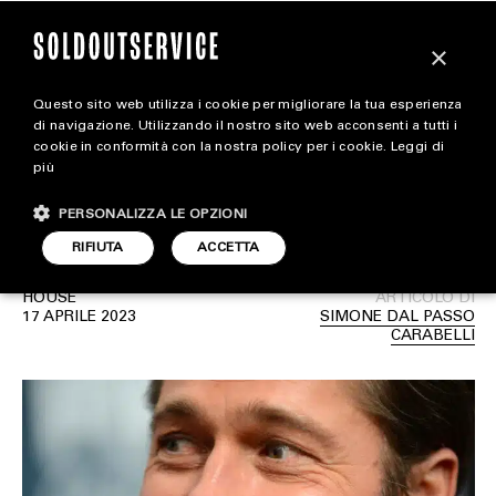
×
Questo sito web utilizza i cookie per migliorare la tua esperienza
Brad Pitt ha acquistato
extra
di navigazione. Utilizzando il nostro sito web acconsenti a tutti i
cookie in conformità con la nostra policy per i cookie.
Leggi di
una nuova villa a Los
più
CARICA ALTRI
ALL EXTRA
Angeles
PERSONALIZZA LE OPZIONI
ART & DESIGN
RIFIUTA
ACCETTA
CINEMA
HOUSE
ARTICOLO DI
17 APRILE 2023
SIMONE DAL PASSO
FOOD & BEVERAGE
CARABELLI
HOUSE
LIFESTYLE
MOTORS