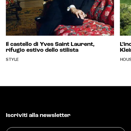
Il castello di Yves Saint Laurent,
L’in
rifugio estivo dello stilista
Klei
STYLE
HOU
Iscriviti alla newsletter
Email