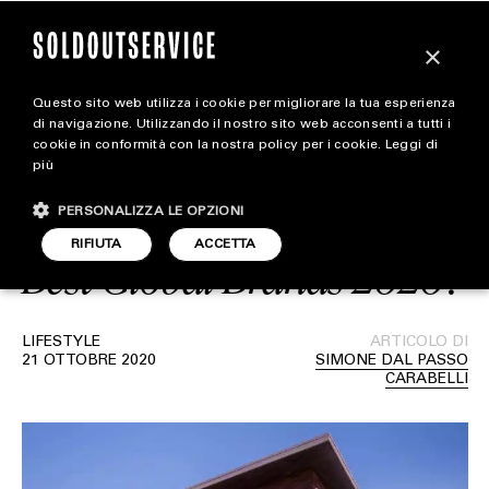
×
Questo sito web utilizza i cookie per migliorare la tua esperienza
Quali sono i brand
extra
di navigazione. Utilizzando il nostro sito web acconsenti a tutti i
cookie in conformità con la nostra policy per i cookie.
Leggi di
d’abbigliamento
più
CARICA ALTRI
ALL EXTRA
all’interno della classifica
PERSONALIZZA LE OPZIONI
ART & DESIGN
RIFIUTA
ACCETTA
Best Global Brands 2020?
CINEMA
FOOD & BEVERAGE
LIFESTYLE
ARTICOLO DI
21 OTTOBRE 2020
SIMONE DAL PASSO
HOUSE
CARABELLI
LIFESTYLE
MOTORS