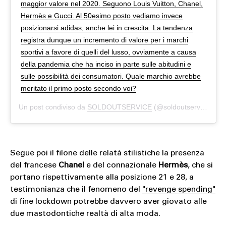
maggior valore nel 2020. Seguono Louis Vuitton, Chanel,
Hermès e Gucci. Al 50esimo posto vediamo invece
posizionarsi adidas, anche lei in crescita. La tendenza
registra dunque un incremento di valore per i marchi
sportivi a favore di quelli del lusso, ovviamente a causa
della pandemia che ha inciso in parte sulle abitudini e
sulle possibilità dei consumatori. Quale marchio avrebbe
meritato il primo posto secondo voi?
Un post condiviso da
SOLDOUTSERVICE
(@soldoutserviceitaly) in data:
Segue poi il filone delle relatà stilistiche la presenza
del francese
Chanel
e del connazionale
Hermès
, che si
portano rispettivamente alla posizione 21 e 28, a
testimonianza che il fenomeno del
"revenge spending"
di fine lockdown potrebbe davvero aver giovato alle
due mastodontiche realtà di alta moda.