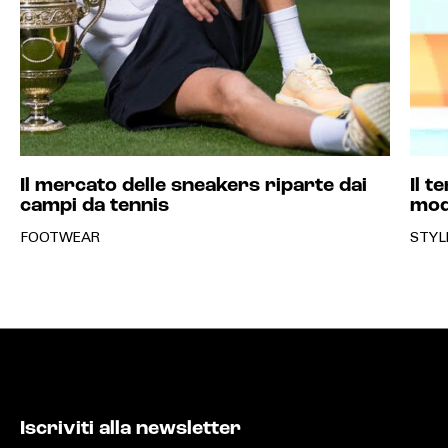
Il mercato delle sneakers riparte dai
Il t
campi da tennis
mo
FOOTWEAR
STYL
Iscriviti alla newsletter