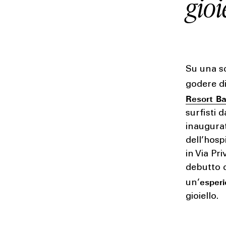
gioi
Su una sc
godere di
Resort Ba
surfisti 
inaugurat
dell’hosp
in Via Pr
debutto de
esperi
un’
gioiello.