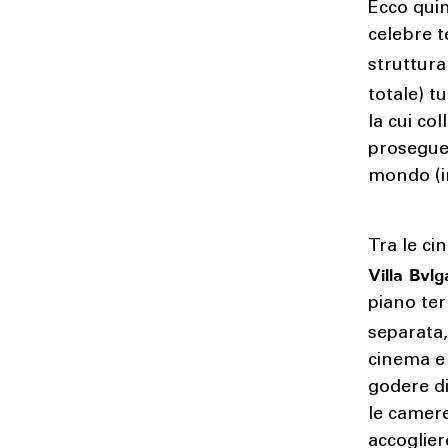
Ecco quin
celebre t
struttura
totale) t
la cui co
prosegue 
mondo (in
Tra le ci
Villa Bvlg
piano ter
separata,
cinema e 
godere di
le camere
accoglier