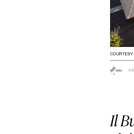
COURTESY 
Il B