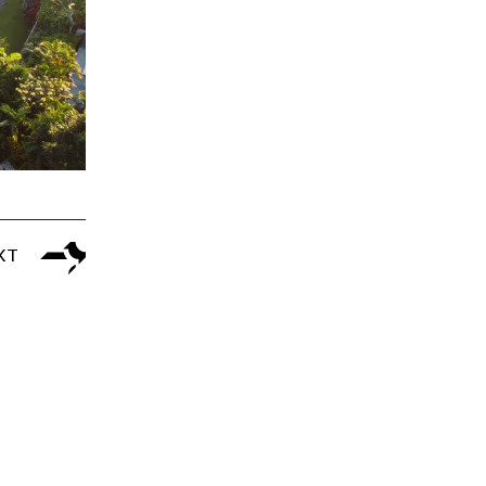
COURTESY OF BVLGARI