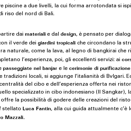
e piscine a due livelli, la cui forma arrotondata si ispi
i riso del nord di Bali.
materiali
design
partire dai
e dal
, è pensato per dialog
giardini tropicali
con il verde dei
che circondano la str
tra naturale, come la lava, al legno di bangkirai che r
cors
pletano l’esperienza, poi, gli eccellenti servizi: ai
passeggiate nel banjar
cerimonie di purificazion
le
e le
e tradizioni locali, si aggiunge l’italianità di Bvlgari. 
 centralità del cibo e dell’esperienza offerta nei ristor
uello specializzato in cibo indonesiano (Il Sangkar), l
 offre la possibilità di godere delle creazioni del rist
Luca Fantin
f stellato
, alla cui guida attualmente c’è 
o Mazzali.