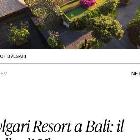
HOUSE
LIFESTYLE
MOTORS
OF BVLGARI
SOUND
SPORT
TECH
vlgari Resort a Bali: il
TRAVEL