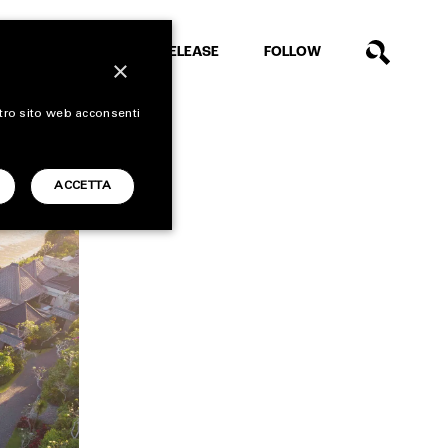
EXTRA
RELEASE
FOLLOW
×
stro sito web acconsenti
ACCETTA