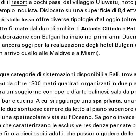
di il
resort
a pochi passi dal villaggio Uluwatu, noto 
empio induista. Dislocato su una superficie di 8,4 etta
5 stelle lusso
offre diverse tipologie d’alloggio (oltre
Antonio Citterio
Pat
utte firmate dal duo di architetti
e
llaborazione con Bulgari ha inizio nei primi anni Duem
ancora oggi per la realizzazione degli hotel Bulgari di
 arrivo quello alle Maldive e a Miami).
nque categorie di sistemazioni disponibili a Bali, tro
ari
da oltre 1300 metri quadrati organizzati in due pia
ra un soggiorno con opere d’arte balinesi, sala da 
spa privata
 bar e cucina. A cui si aggiunge una
, una 
le due sontuose camere da letto al piano superiore 
 una spettacolare vista sull’Oceano. Salgono invece
 che caratterizzano le esclusive residenze pensate 
e fino a dieci ospiti adulti, che possono godere delle