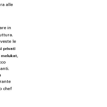
ra alle
are in
uttura.
iveste le
i privati
e melukat
,
Ecco
anti.
a
orante
lo chef