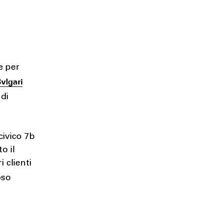
e per
vlgari
 di
civico 7b
o il
i clienti
oso