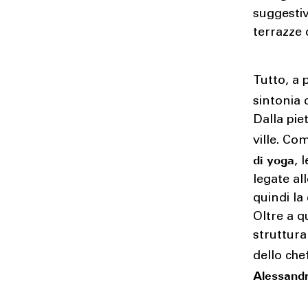
suggestiv
terrazze d
Tutto, a 
sintonia 
Dalla pie
ville. Com
di yoga
, 
legate all
quindi la
Oltre a q
struttura
dello che
Alessandr