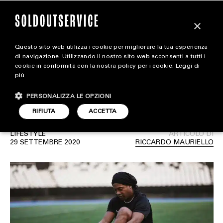
×
Questo sito web utilizza i cookie per migliorare la tua esperienza
Gli iconici scarpini che
extra
di navigazione. Utilizzando il nostro sito web acconsenti a tutti i
cookie in conformità con la nostra policy per i cookie.
Leggi di
hanno accompagnato le
più
CARICA ALTRI
ALL EXTRA
leggende del calcio
PERSONALIZZA LE OPZIONI
ART & DESIGN
RIFIUTA
ACCETTA
CINEMA
LIFESTYLE
ARTICOLO DI
29 SETTEMBRE 2020
RICCARDO MAURIELLO
FOOD & BEVERAGE
HOUSE
LIFESTYLE
MOTORS