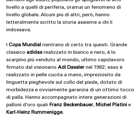
bambini agli adulti, popolano gli spogliatoi di alto
livello a quelli di periferia, oramai un fenomeno di
livello globale. Alcuni più di altri, però, hanno
letteralmente scritto la storia assieme a chi li
indossava.
I
Copa Mundial
rientrano di certo tra questi. Grande
classico
adidas
realizzato in bianco e nero, è lo
scarpino più venduto al mondo, ultimo capolavoro
firmato dal visionario
Adi Dassler
nel 1982; esso è
realizzato in pelle cucita a mano, impreziosito da
linguetta pieghevole sul collo del piede, dotato di
morbidezza e ovviamente garanzia di un ottimo tocco
di palla. Hanno accompagnato intere generazioni di
palloni d’oro quali
Franz Beckenbauer
,
Michel Platini
e
Karl-Heinz Rummenigge
.