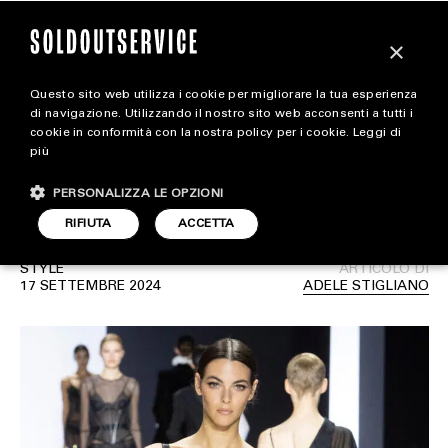
×
Questo sito web utilizza i cookie per migliorare la tua esperienza
Il calendario della Milano
magazine
di navigazione. Utilizzando il nostro sito web acconsenti a tutti i
cookie in conformità con la nostra policy per i cookie.
Leggi di
Fashion Week Donna
più
HOME
CARICA ALTRI
Spring/Summer 2025
PERSONALIZZA LE OPZIONI
STYLE
RIFIUTA
ACCETTA
FOOTWEAR
STYLE
ARTICOLO DI
ACCESSORIES
17 SETTEMBRE 2024
ADELE STIGLIANO