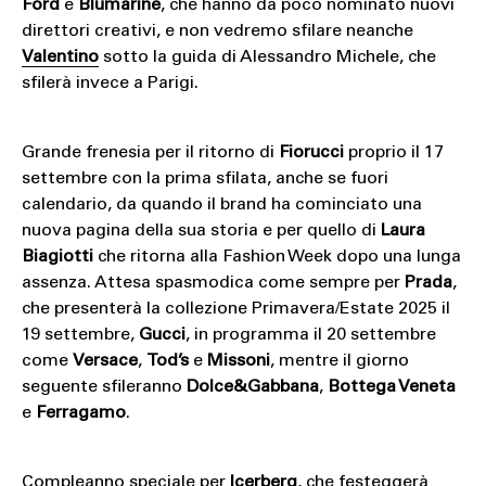
Ford
e
Blumarine
, che hanno da poco nominato nuovi
direttori creativi, e non vedremo sfilare neanche
Valentino
sotto la guida di Alessandro Michele, che
sfilerà invece a Parigi.
Grande frenesia per il ritorno di
Fiorucci
proprio il 17
settembre con la prima sfilata, anche se fuori
calendario, da quando il brand ha cominciato una
nuova pagina della sua storia e per quello di
Laura
Biagiotti
che ritorna alla Fashion Week dopo una lunga
assenza. Attesa spasmodica come sempre per
Prada
,
che presenterà la collezione Primavera/Estate 2025 il
19 settembre,
Gucci
, in programma il 20 settembre
come
Versace
,
Tod’s
e
Missoni
, mentre il giorno
seguente sfileranno
Dolce&Gabbana
,
Bottega Veneta
e
Ferragamo
.
Compleanno speciale per
Icerberg
, che festeggerà