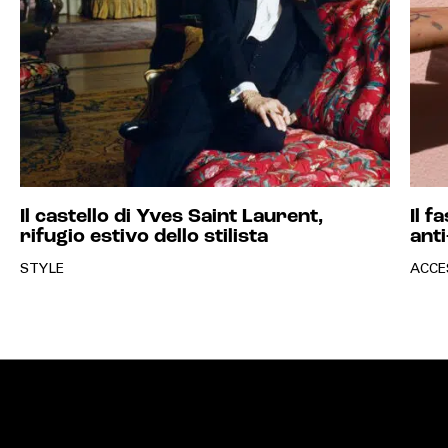
Il castello di Yves Saint Laurent,
Il f
rifugio estivo dello stilista
anti
STYLE
ACCE