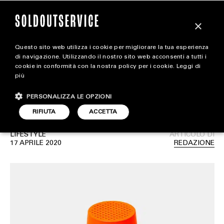
×
Questo sito web utilizza i cookie per migliorare la tua esperienza
Carhartt ha lanciato una
extra
di navigazione. Utilizzando il nostro sito web acconsenti a tutti i
cookie in conformità con la nostra policy per i cookie.
Leggi di
linea di accessori per la
più
CARICA ALTRI
ALL EXTRA
casa
PERSONALIZZA LE OPZIONI
ART & DESIGN
RIFIUTA
ACCETTA
CINEMA
LIFESTYLE
ARTICOLO DI
17 APRILE 2020
REDAZIONE
FOOD & BEVERAGE
HOUSE
LIFESTYLE
MOTORS