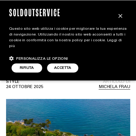
×
Questo sito web utilizza i cookie per migliorare la tua esperienza
La casa d’infanzia che
magazine
di navigazione. Utilizzando il nostro sito web acconsenti a tutti i
cookie in conformità con la nostra policy per i cookie.
Leggi di
ispirò l’universo poetico di
più
HOME
CARICA ALTRI
Christian Dior
PERSONALIZZA LE OPZIONI
STYLE
RIFIUTA
ACCETTA
FOOTWEAR
STYLE
ARTICOLO DI
ACCESSORIES
24 OTTOBRE 2025
MICHELA FRAU