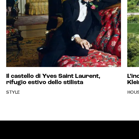
Il castello di Yves Saint Laurent,
L’in
rifugio estivo dello stilista
Klei
STYLE
HOU