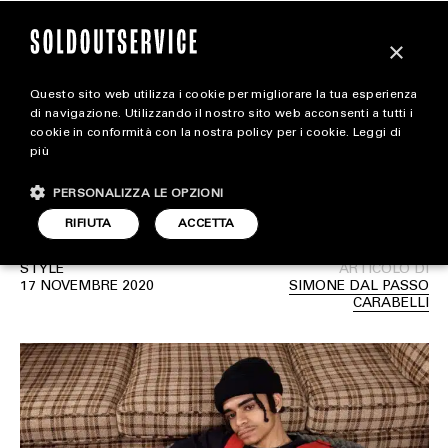
×
Questo sito web utilizza i cookie per migliorare la tua esperienza
Champion x Super Mario
magazine
di navigazione. Utilizzando il nostro sito web acconsenti a tutti i
cookie in conformità con la nostra policy per i cookie.
Leggi di
Bros: Scopri gli items della
più
HOME
CARICA ALTRI
collezione
PERSONALIZZA LE OPZIONI
STYLE
RIFIUTA
ACCETTA
FOOTWEAR
STYLE
ARTICOLO DI
ACCESSORIES
17 NOVEMBRE 2020
SIMONE DAL PASSO
CARABELLI