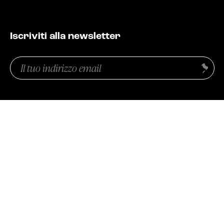
EXTRA
Iscriviti alla newsletter
RELEASE
Email
Invia
(Obbligatorio)
COMPANY
Privacy
CONDIVIDI SU
(Obbligatorio)
CONFERMO DI AVER PRESO VISIONE DELL'INFORMATIVA SULLA
PRIVACY E ACCONSENTO AL TRATTAMENTO DEI DATI
PERSONALI AI SENSI DELL'ART 13 DEL D. LGS 196/2003 E
DELL'ART 13 DEL REGOLAMENTO UE 679/2016.