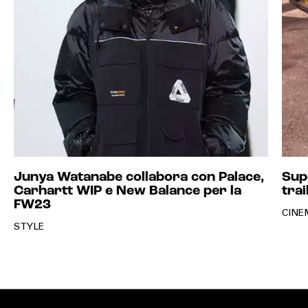
Junya Watanabe collabora con Palace,
Supe
Carhartt WIP e New Balance per la
trai
FW23
CINE
STYLE