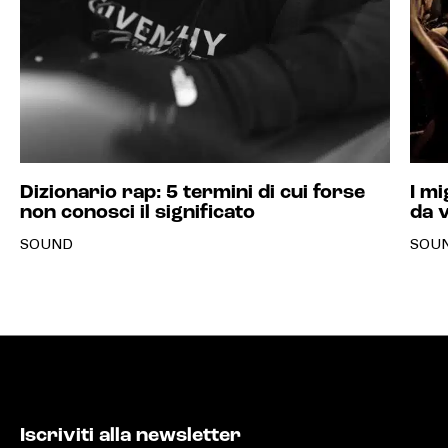
Dizionario rap: 5 termini di cui forse
I mi
non conosci il significato
da v
SOUND
SOU
Iscriviti alla newsletter