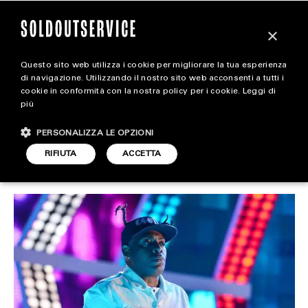
×
Questo sito web utilizza i cookie per migliorare la tua esperienza
Coolio si è spento all’età di
extra
di navigazione. Utilizzando il nostro sito web acconsenti a tutti i
cookie in conformità con la nostra policy per i cookie.
Leggi di
59 anni
più
CARICA ALTRI
ALL EXTRA
PERSONALIZZA LE OPZIONI
ART & DESIGN
RIFIUTA
ACCETTA
SOUND
ARTICOLO DI
29 SETTEMBRE 2022
DARIO SIMONETTI
CINEMA
FOOD & BEVERAGE
HOUSE
LIFESTYLE
MOTORS