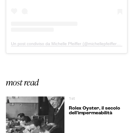
Un post condiviso da Michelle Pfeiffer (@michellepfeifferofficial)
most read
1st
Rolex Oyster, il secolo
dell'impermeabilità