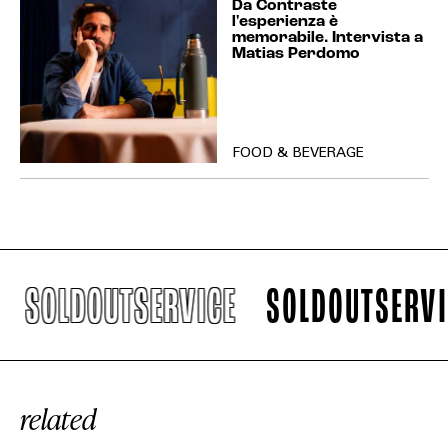
Da Contraste
l'esperienza è
memorabile. Intervista a
Matias Perdomo
FOOD & BEVERAGE
SOLDOUTSERVICE
SOLDOUTSERVICE
related