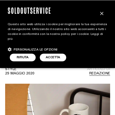
×
Questo sito web utilizza i cookie per migliorare la tua esperienza
Le migliori cover per
magazine
di navigazione. Utilizzando il nostro sito web acconsenti a tutti i
cookie in conformità con la nostra policy per i cookie.
Leggi di
iPhone da acquistare
più
HOME
CARICA ALTRI
online
PERSONALIZZA LE OPZIONI
STYLE
RIFIUTA
ACCETTA
FOOTWEAR
STYLE
ARTICOLO DI
ACCESSORIES
29 MAGGIO 2020
REDAZIONE