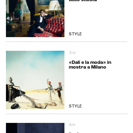
dello stilista
STYLE
3rd
«Dalí e la moda» in
mostra a Milano
STYLE
4th