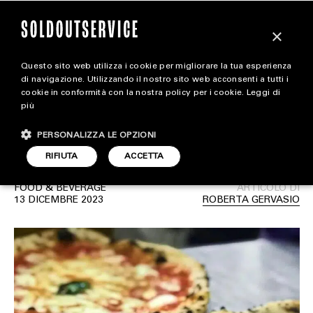
×
Questo sito web utilizza i cookie per migliorare la tua esperienza
La cucina italiana è la
extra
di navigazione. Utilizzando il nostro sito web acconsenti a tutti i
cookie in conformità con la nostra policy per i cookie.
Leggi di
migliore al mondo anche
più
CARICA ALTRI
ALL EXTRA
nel 2023 per TasteAtlas
PERSONALIZZA LE OPZIONI
ART & DESIGN
RIFIUTA
ACCETTA
CINEMA
FOOD & BEVERAGE
ARTICOLO DI
13 DICEMBRE 2023
ROBERTA GERVASIO
FOOD & BEVERAGE
HOUSE
LIFESTYLE
MOTORS