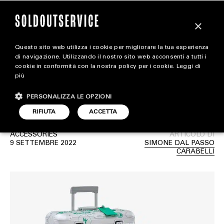
×
Questo sito web utilizza i cookie per migliorare la tua esperienza
Daniel Arsham e Rimowa
magazine
di navigazione. Utilizzando il nostro sito web acconsenti a tutti i
cookie in conformità con la nostra policy per i cookie.
Leggi di
tornano a collaborare per
più
HOME
CARICA ALTRI
una speciale release
PERSONALIZZA LE OPZIONI
STYLE
RIFIUTA
ACCETTA
FOOTWEAR
ACCESSORIES
ARTICOLO DI
ACCESSORIES
9 SETTEMBRE 2022
SIMONE DAL PASSO
CARABELLI