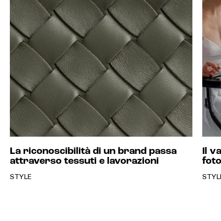
La riconoscibilità di un brand passa
Il v
attraverso tessuti e lavorazioni
fot
STYLE
STYL