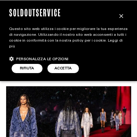
×
Questo sito web utilizza i cookie per migliorare la tua esperienza
Diesel regala 1000 inviti
magazine
di navigazione. Utilizzando il nostro sito web acconsenti a tutti i
cookie in conformità con la nostra policy per i cookie.
Leggi di
per la prossima sfilata
più
HOME
CARICA ALTRI
PERSONALIZZA LE OPZIONI
STYLE
RIFIUTA
ACCETTA
STYLE
ARTICOLO DI
FOOTWEAR
6 FEBBRAIO 2024
ADELE STIGLIANO
ACCESSORIES