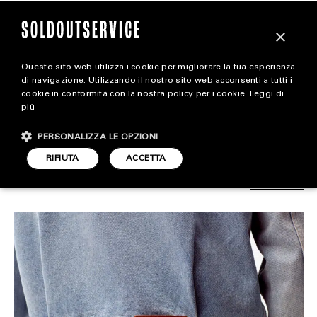
×
Questo sito web utilizza i cookie per migliorare la tua esperienza
Dior lancia la sua prima
magazine
di navigazione. Utilizzando il nostro sito web acconsenti a tutti i
cookie in conformità con la nostra policy per i cookie.
Leggi di
collezione denim
più
HOME
CARICA ALTRI
PERSONALIZZA LE OPZIONI
STYLE
RIFIUTA
ACCETTA
STYLE
ARTICOLO DI
FOOTWEAR
28 SETTEMBRE 2023
SIMONE DAL PASSO
CARABELLI
ACCESSORIES