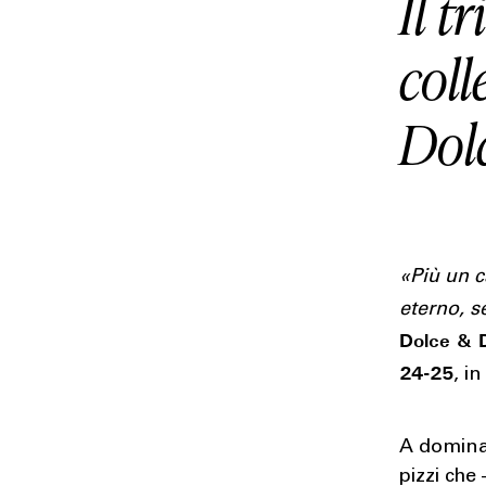
Il t
col
Dol
«Più un c
eterno, 
Dolce & 
24-25
, i
A dominare
pizzi che