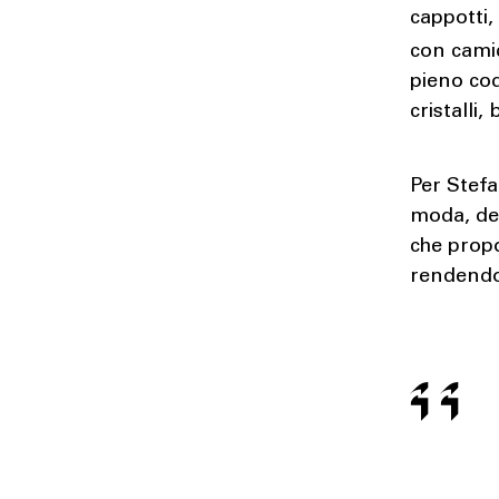
cappotti,
con camic
pieno cod
cristalli,
Per Stef
moda, dev
che prop
rendendol