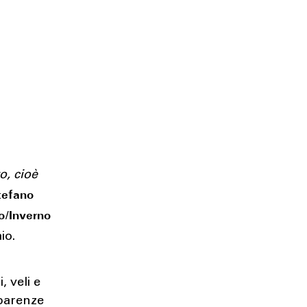
o, cioè
tefano
o/Inverno
io.
, veli e
sparenze