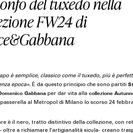
rionfo del tuxedo nella
lezione FW24 di
ce&Gabbana
apo è semplice, classico come il tuxedo, più è perfett
S
senza epoca»
. È da questo principio che sono partiti
Domenico Gabbana
collezione
Autunn
per dar vita alla
n passerella al Metropol di Milano lo scorso 24 febbra
 è il nero, tratto distintivo della collezione, con reti
 – oltre a richiamare l’artigianalità sicula- creano tra