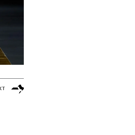
DOLCE&GABBANA