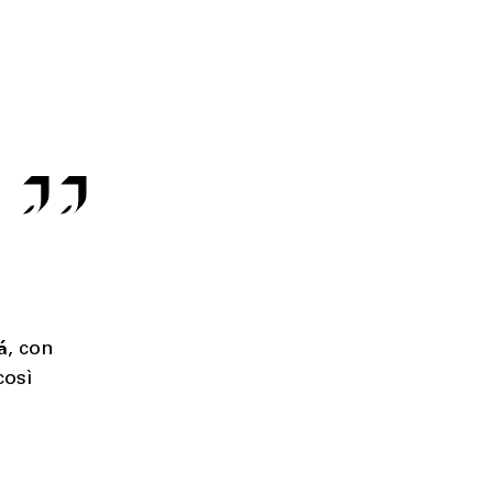
á
, con
così