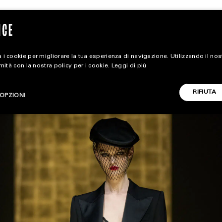
 i cookie per migliorare la tua esperienza di navigazione. Utilizzando il no
rmità con la nostra policy per i cookie.
Leggi di più
magazine
RIFIUTA
OPZIONI
HOME
STYLE
CARICA ALTRI
FOOTWEAR
ACCESSORIES