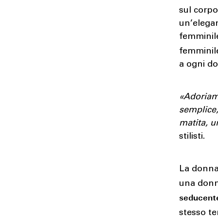
sul corp
un’elegan
femminil
femminile
a ogni do
«Adoriamo
semplice,
matita, u
stilisti.
La donna 
una donn
seducent
stesso 