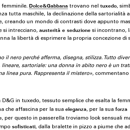
Dolce&Gabbana
tuxedo
o femminile.
trovano nel
, sim
za tutta maschile, la declinazione della sartorialità a
e, creando un mondo di contrasti dove appunto mas
austerità e seduzione
 si intrecciano,
si incontrano, 
nna la libertà di esprimere la propria concezione di s
 il nero perché afferma, disegna, stilizza. Tutto dive
 lineare, sartoriale: una donna in abito nero è un trat
na linea pura. Rappresenta il mistero»
, commentano 
D&G in tuxedo, tessuto semplice che esalta la femmi
eleganza
forza
a che affascina per la sua
, per la sua
e
, per questo in passerella troviamo look sensuali ma
sofisticati
tempo
, dalla bralette in pizzo a piume che 