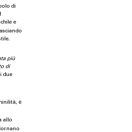
bolo di
l
chile e
lasciando
tile.
nta più
to di
i due
nilità, è
 allo
adornano