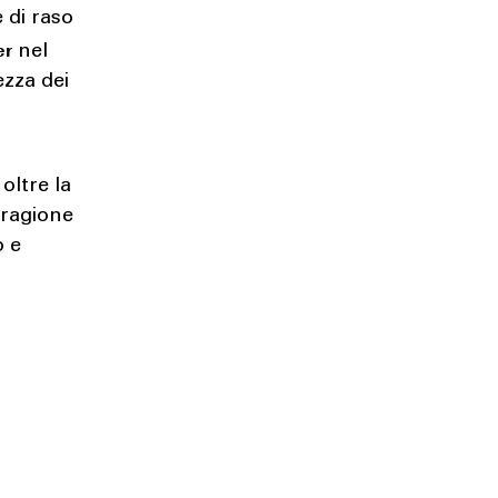
e di raso
er
nel
ezza dei
oltre la
 ragione
o e