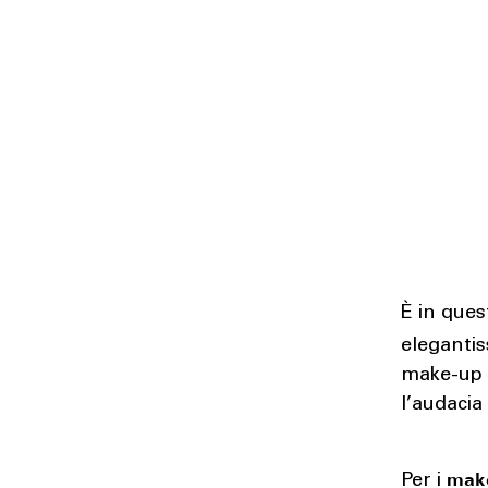
È in ques
eleganti
make-up i
l’audacia
mak
Per i