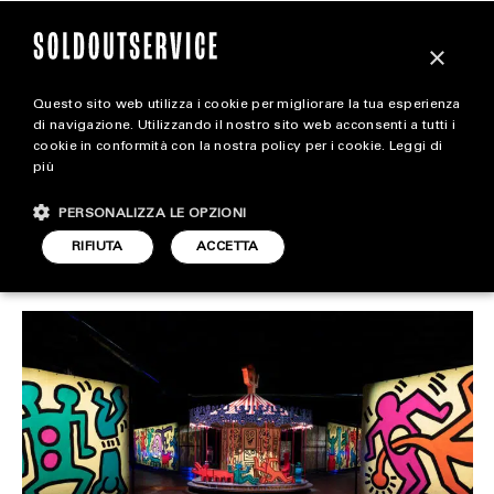
×
Questo sito web utilizza i cookie per migliorare la tua esperienza
Drake ha inaugurato il
extra
di navigazione. Utilizzando il nostro sito web acconsenti a tutti i
cookie in conformità con la nostra policy per i cookie.
Leggi di
suo Luna Park
più
CARICA ALTRI
ALL EXTRA
PERSONALIZZA LE OPZIONI
ART & DESIGN
RIFIUTA
ACCETTA
ART & DESIGN
ARTICOLO DI
20 DICEMBRE 2023
DARIO SIMONETTI
CINEMA
FOOD & BEVERAGE
HOUSE
LIFESTYLE
MOTORS