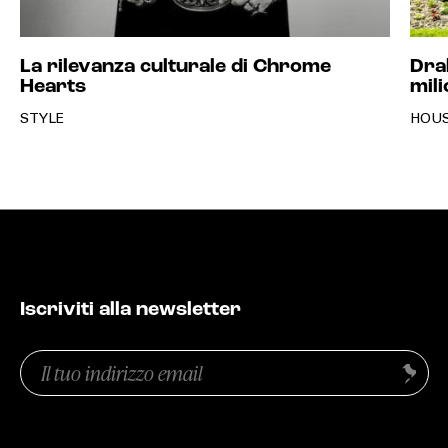
La rilevanza culturale di Chrome
Dra
Hearts
mili
STYLE
HOU
Iscriviti alla newsletter
Email
Invia
(Obbligatorio)
Privacy
(Obbligatorio)