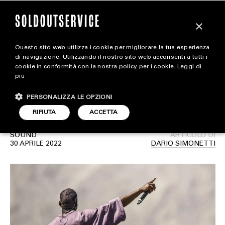
×
Questo sito web utilizza i cookie per migliorare la tua esperienza
Ecco come il forfait di
extra
di navigazione. Utilizzando il nostro sito web acconsenti a tutti i
cookie in conformità con la nostra policy per i cookie.
Leggi di
Kanye West ha impattato
più
CARICA ALTRI
ALL EXTRA
sul Coachella
PERSONALIZZA LE OPZIONI
ART & DESIGN
RIFIUTA
ACCETTA
CINEMA
SOUND
ARTICOLO DI
30 APRILE 2022
DARIO SIMONETTI
FOOD & BEVERAGE
HOUSE
LIFESTYLE
MOTORS