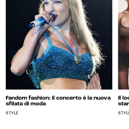
Fandom fashion: il concerto è la nuova
Il l
sfilata di moda
sta
STYLE
STYL