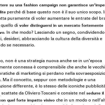
ere su una fashion campaign non garantisce un’imp
dite
perché di base questo non è il suo unico scopo. I
ratta puramente di voler aumentare le entrate del b
voler distinguersi in un mercato fortemente
 quello di
ivo
. In che modo? Lasciando un segno, condividendo
ni, desideri, abbracciando la cultura della diversità e
do se necessario.
so, non è una strategia nuova anche se in un’epoca
mente connessa è comprensibile che anche le vecch
pratiche di marketing si perdano nella sovraesposizi
a. Ma il concetto, seppur con metodologie e una
ione differente, è lo stesso delle iconiche pubblicit
sedurre il
n
scattate da Oliviero Toscani e consiste nel
con quel forte impatto visivo
che in un modo o nell’al