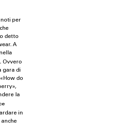
 noti per
lche
o detto
wear. A
nella
o
. Ovvero
a gara di
, «How do
berry»,
ndere la
ce
uardare in
e anche