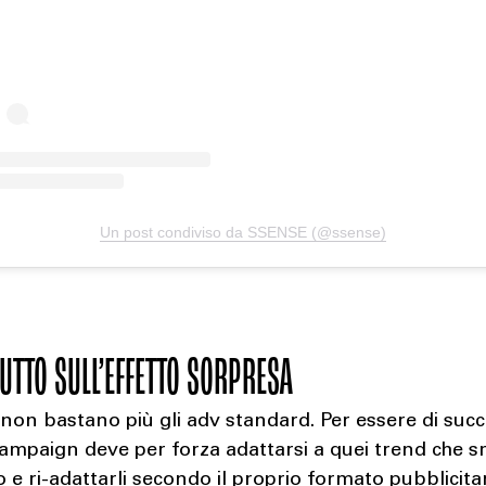
Un post condiviso da SSENSE (@ssense)
UTTO SULL’EFFETTO SORPRESA
non bastano più gli adv standard. Per essere di suc
campaign deve per forza adattarsi a quei trend che
o e ri-adattarli secondo il proprio formato pubblicitar