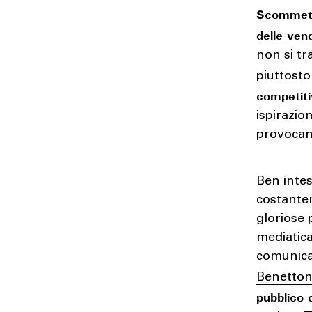
Scommett
delle ven
non si t
piuttosto
competit
ispirazio
provocan
Ben inte
costante
gloriose 
mediatic
comunicaz
Benetto
pubblico 