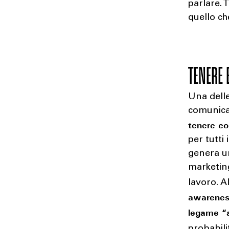
parlare. 
quello ch
TENERE 
Una delle
comunica
tenere co
per tutti
genera un
marketin
lavoro. A
awarene
legame “a
probabili