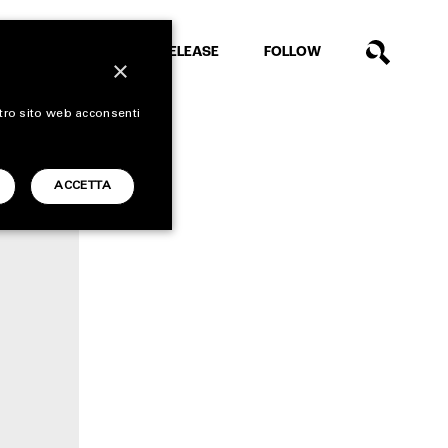
EXTRA
RELEASE
FOLLOW
×
stro sito web acconsenti
ACCETTA