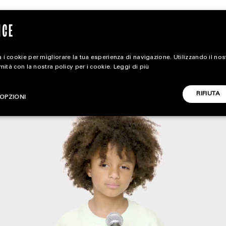
 i cookie per migliorare la tua esperienza di navigazione. Utilizzando il no
rmità con la nostra policy per i cookie.
Leggi di più
magazine
RIFIUTA
OPZIONI
HOME
STYLE
CARICA ALTRI
FOOTWEAR
ACCESSORIES