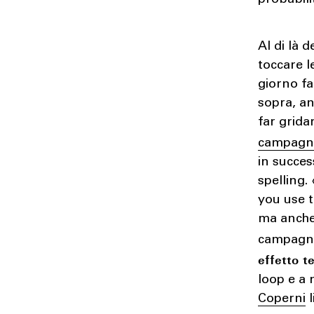
Al di là 
toccare 
giorno fa 
sopra, an
far grida
campagn
in succes
spelling.
you use t
ma anche
campagna 
effetto t
loop e a 
Coperni
l