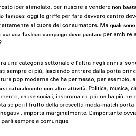
non bast
cato iper stimolato, per riuscire a vendere
io famoso
: oggi le griffe per fare davvero centro de
quali sono 
irettamente al cuore del consumatore. Ma
u cui una fashion campaign deve puntare
per ambire a
?
 tra una categoria settoriale e l’altra negli anni si son
iati sempre di più, lasciando entrare dalla porta princ
ultura pop moderna che ha permesso, per esempio, a
rsi naturalmente con altre attività
. Politica, musica, 
imento, cause sociali, insomma chi più ne ha più ne 
ta se poi il frutto della prescelta moda-match porta r
o negativi, importa marginalmente. L’importante ovv
e parli sempre e comunque.