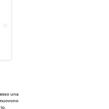
cesso una
 smuovono
io.