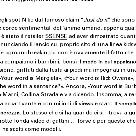
degli spot Nike dal famoso claim “
Just do it
”, che sono
le corde sentimentali dell’animo umano, appena qua
è stato il retailer
SSENSE
ad aver dimostrato quant
nunciando il lancio sul proprio sito di una linea kids
re «groundbreaking!» non è ovviamente il fatto che 
modo in cui appaian
a
compaiano i bambini, bensì il
sione, griffati dalla testa ai piedi ma impegnati in un
 «Your word is Margiela», «Your word is Rick Owens»
he word in a sentence?». Ancora, «Your word is Bur
 Marni, Collina Strada e via dicendo. Insomma, a re
il sempli
accattivante e con milioni di views è stato
enerezza
. Lo stesso che si ha quando ci si ritrova a g
notte fonda video di gattini … forse è per questo ch
i ha scelti come modelli.