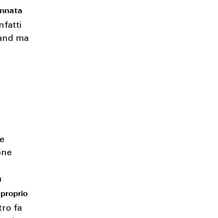
ennata
nfatti
rand ma
ie
one
à
 proprio
tro fa