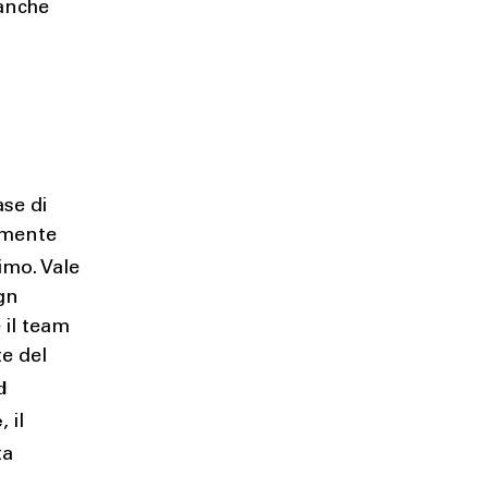
nanche
ase di
amente
imo. Vale
ign
 il team
e del
d
e
, il
ta