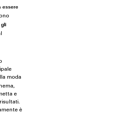
a
essere
vono
gli
l
o
ipale
lla moda
cinema,
metta e
isultati.
iamente è