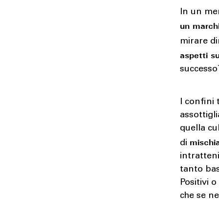
In un mer
un march
mirare d
aspetti s
successo
I confini
assottigl
quella c
mischia
di
intratten
tanto bas
Positivi 
che se n