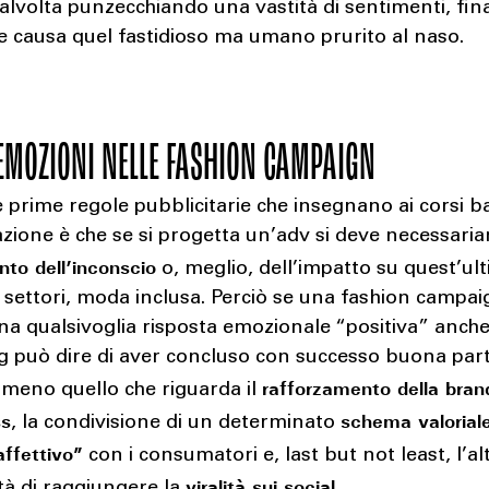
Talvolta punzecchiando una vastità di sentimenti, fi
e causa quel fastidioso ma umano prurito al naso.
EMOZIONI NELLE FASHION CAMPAIGN
 prime regole pubblicitarie che insegnano ai corsi b
zione è che se si progetta un’adv si deve necessari
nto dell’inconscio
o, meglio, dell’impatto su quest’ult
 i settori, moda inclusa. Perciò se una fashion campa
a qualsivoglia risposta emozionale “positiva” anche
g può dire di aver concluso con successo buona part
rafforzamento della bran
lmeno quello che riguarda il
ss
schema valorial
, la condivisione di un determinato
ffettivo”
con i consumatori e, last but not least, l’al
viralità sui social
tà di raggiungere la
.