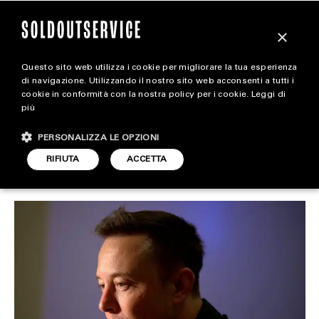
×
Questo sito web utilizza i cookie per migliorare la tua esperienza
Elon Musk creerà un
extra
di navigazione. Utilizzando il nostro sito web acconsenti a tutti i
cookie in conformità con la nostra policy per i cookie.
Leggi di
nuovo social network?
più
CARICA ALTRI
ALL EXTRA
PERSONALIZZA LE OPZIONI
ART & DESIGN
RIFIUTA
ACCETTA
LIFESTYLE
ARTICOLO DI
1 APRILE 2022
DARIO SIMONETTI
CINEMA
FOOD & BEVERAGE
HOUSE
LIFESTYLE
MOTORS