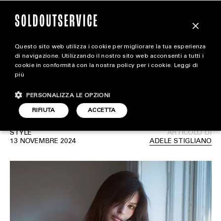
×
Questo sito web utilizza i cookie per migliorare la tua esperienza
Emily Ratajkowski è la
magazine
di navigazione. Utilizzando il nostro sito web acconsenti a tutti i
cookie in conformità con la nostra policy per i cookie.
Leggi di
nuova brand ambassador
più
HOME
CARICA ALTRI
di Intimissimi
PERSONALIZZA LE OPZIONI
STYLE
RIFIUTA
ACCETTA
FOOTWEAR
STYLE
ARTICOLO DI
ACCESSORIES
13 NOVEMBRE 2024
ADELE STIGLIANO