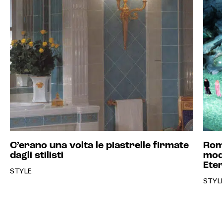
C’erano una volta le piastrelle firmate
Rom
dagli stilisti
moda
Ete
STYLE
STYL