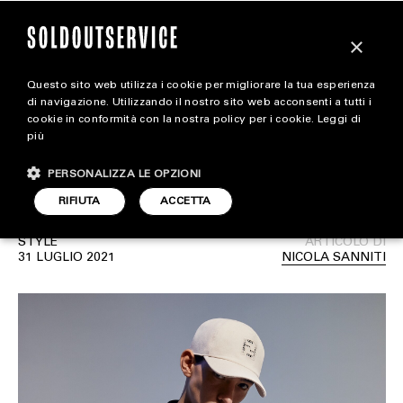
×
Questo sito web utilizza i cookie per migliorare la tua esperienza
Fendi presenta la capsule
magazine
di navigazione. Utilizzando il nostro sito web acconsenti a tutti i
cookie in conformità con la nostra policy per i cookie.
Leggi di
collection Active Men’s
più
HOME
CARICA ALTRI
SS21
PERSONALIZZA LE OPZIONI
STYLE
RIFIUTA
ACCETTA
FOOTWEAR
STYLE
ARTICOLO DI
ACCESSORIES
31 LUGLIO 2021
NICOLA SANNITI