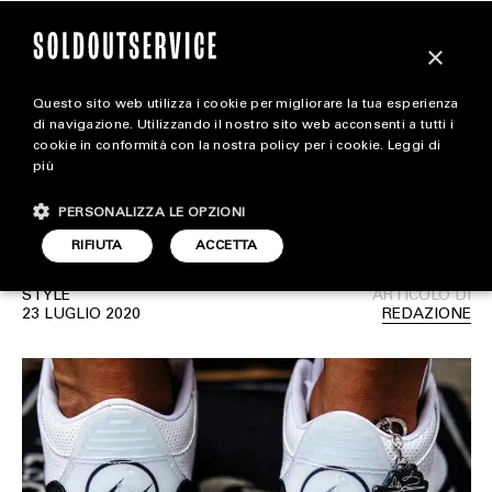
×
Questo sito web utilizza i cookie per migliorare la tua esperienza
fragment design x Air
magazine
di navigazione. Utilizzando il nostro sito web acconsenti a tutti i
cookie in conformità con la nostra policy per i cookie.
Leggi di
Jordan 3: Ecco le prime
più
HOME
CARICA ALTRI
foto onfeet in dettaglio
PERSONALIZZA LE OPZIONI
STYLE
RIFIUTA
ACCETTA
FOOTWEAR
STYLE
ARTICOLO DI
ACCESSORIES
23 LUGLIO 2020
REDAZIONE