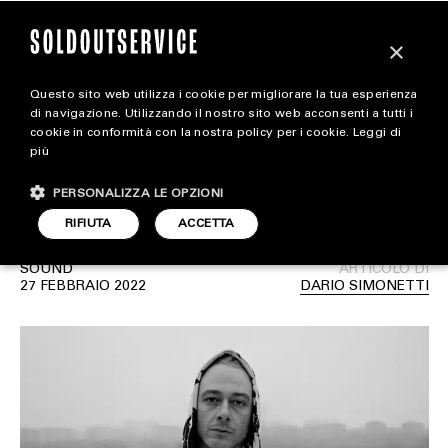
×
Questo sito web utilizza i cookie per migliorare la tua esperienza
Gli album italiani e
extra
di navigazione. Utilizzando il nostro sito web acconsenti a tutti i
cookie in conformità con la nostra policy per i cookie.
Leggi di
internazionali più attesi
più
CARICA ALTRI
ALL EXTRA
del 2022
PERSONALIZZA LE OPZIONI
ART & DESIGN
RIFIUTA
ACCETTA
CINEMA
SOUND
ARTICOLO DI
27 FEBBRAIO 2022
DARIO SIMONETTI
FOOD & BEVERAGE
HOUSE
LIFESTYLE
MOTORS