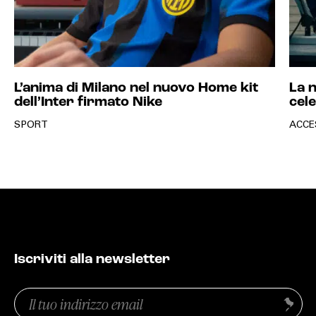
L’anima di Milano nel nuovo Home kit
La n
dell’Inter firmato Nike
cel
SPORT
ACCE
Iscriviti alla newsletter
Email
Invia
(Obbligatorio)