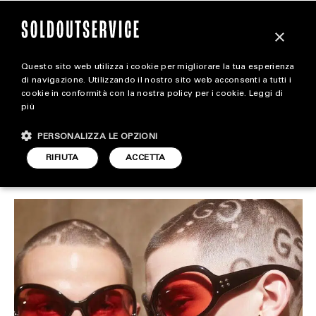
×
Questo sito web utilizza i cookie per migliorare la tua esperienza
Gucci si schiera contro
magazine
di navigazione. Utilizzando il nostro sito web acconsenti a tutti i
cookie in conformità con la nostra policy per i cookie.
Leggi di
l’industria del fake
più
HOME
CARICA ALTRI
PERSONALIZZA LE OPZIONI
STYLE
RIFIUTA
ACCETTA
STYLE
ARTICOLO DI
FOOTWEAR
22 NOVEMBRE 2023
REDAZIONE
ACCESSORIES