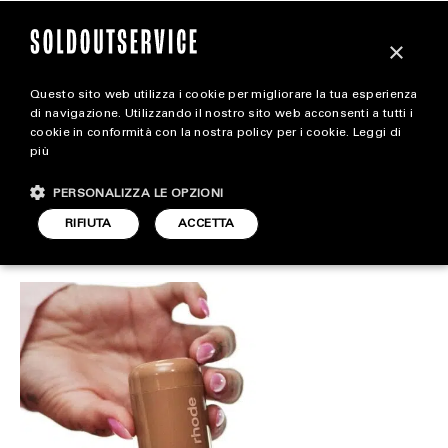
×
Questo sito web utilizza i cookie per migliorare la tua esperienza
Hailey Bieber lancia il
magazine
di navigazione. Utilizzando il nostro sito web acconsenti a tutti i
cookie in conformità con la nostra policy per i cookie.
Leggi di
“Pocket Blush” di Rhode
più
HOME
CARICA ALTRI
PERSONALIZZA LE OPZIONI
STYLE
RIFIUTA
ACCETTA
ACCESSORIES
ARTICOLO DI
FOOTWEAR
14 GIUGNO 2024
ADELE STIGLIANO
ACCESSORIES