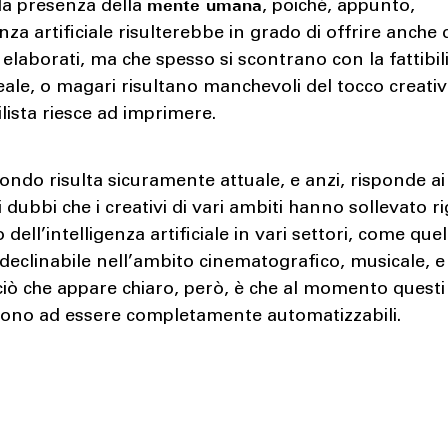
mente umana
 la presenza della
, poiché, appunto,
genza artificiale risulterebbe in grado di offrire anche
 elaborati, ma che spesso si scontrano con la fattibil
le, o magari risultano manchevoli del tocco creati
tilista riesce ad imprimere.
 fondo risulta sicuramente attuale, e anzi, risponde ai
dubbi che i creativi di vari ambiti hanno sollevato r
zo dell’intelligenza artificiale in vari settori, come que
 declinabile nell’ambito cinematografico, musicale, 
ciò che appare chiaro, però, è che al momento questi
cono ad essere completamente automatizzabili.