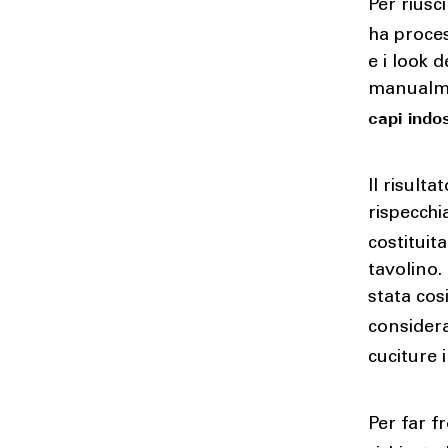
Per riusc
ha proce
e i look 
manualmen
capi indos
Il risulta
rispecchi
costituit
tavolino.
stata cos
consider
cuciture 
Per far f