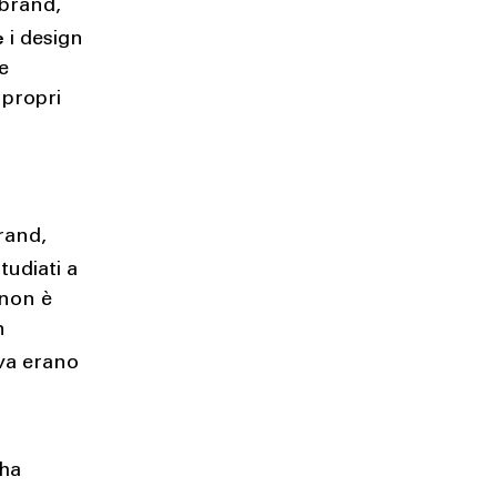
 brand,
e
i design
re
 propri
brand,
tudiati a
 non è
n
iva erano
 ha