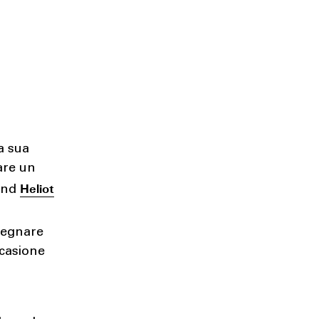
a sua
lare un
Heliot
rand
segnare
ccasione