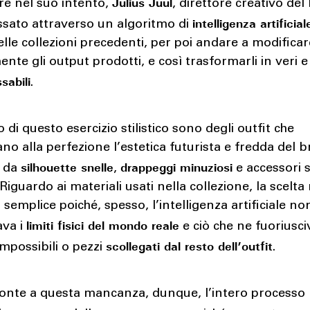
Julius Juul
ire nel suo intento,
, direttore creativo del
intelligenza artificial
ssato attraverso un algoritmo di
delle collezioni precedenti, per poi andare a modifica
te gli output prodotti, e così trasformarli in veri e
sabili
.
to di questo esercizio stilistico sono degli outfit che
ano alla perfezione l’estetica futurista e fredda del 
silhouette snelle
drappeggi minuziosi
a da
,
e accessori s
 Riguardo ai materiali usati nella collezione, la scelta
i semplice poiché, spesso, l’intelligenza artificiale no
limiti fisici del mondo reale
ava i
e ciò che ne fuoriusc
scollegati dal resto dell’outfit
impossibili o pezzi
.
ronte a questa mancanza, dunque, l’intero processo