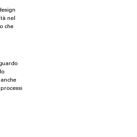
 design
ità nel
vo che
iguardo
llo
e anche
 processi