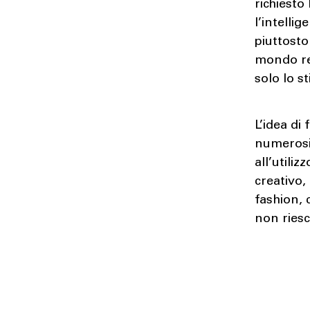
richiesto
l’intelli
piuttosto
mondo rea
solo lo s
L’idea di
numerosi 
all’utiliz
creativo,
fashion, 
non ries