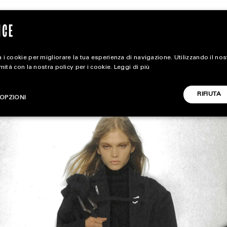
 i cookie per migliorare la tua esperienza di navigazione. Utilizzando il no
rmità con la nostra policy per i cookie.
Leggi di più
magazine
RIFIUTA
OPZIONI
HOME
STYLE
CARICA ALTRI
FOOTWEAR
ACCESSORIES