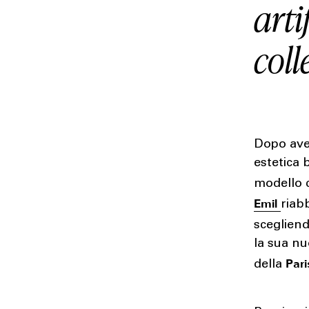
arti
coll
Dopo aver
estetica b
modello 
Emil
riab
scegliend
la sua nu
Par
della