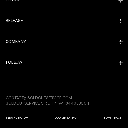
EXTRA
RELEASE
COMPANY
FOLLOW
MAGAZINE
CONTACT@SOLDOUTSERVICE.COM
RELEASE
SOLDOUTSERVICE S.R.L. | P. IVA 13449330011
PRIVACY POLICY
COOKIE POLICY
NOTE LEGALI
COMPANY
CONDIVIDI SU