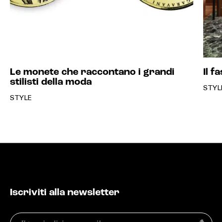
Le monete che raccontano i grandi
Il f
stilisti della moda
STYL
STYLE
Iscriviti alla newsletter
Email