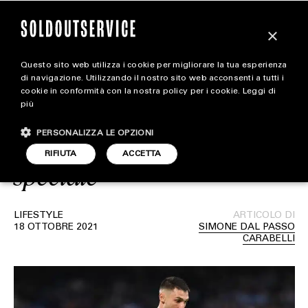
×
Questo sito web utilizza i cookie per migliorare la tua esperienza
Il Napoli e Giorgio Armani
extra
di navigazione. Utilizzando il nostro sito web acconsenti a tutti i
cookie in conformità con la nostra policy per i cookie.
Leggi di
festeggiano Halloween
più
CARICA ALTRI
ALL EXTRA
attraverso una maglia
PERSONALIZZA LE OPZIONI
ART & DESIGN
RIFIUTA
ACCETTA
speciale
CINEMA
FOOD & BEVERAGE
LIFESTYLE
ARTICOLO DI
18 OTTOBRE 2021
SIMONE DAL PASSO
HOUSE
CARABELLI
LIFESTYLE
MOTORS