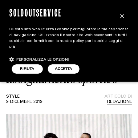
×
Questo sito web utilizza i cookie per migliorare la tua esperienza
Il prossimo lancio Nike x
magazine
di navigazione. Utilizzando il nostro sito web acconsenti a tutti i
cookie in conformità con la nostra policy per i cookie.
Leggi di
Off-White comprenderà
più
HOME
CARICA ALTRI
una nuova linea di
PERSONALIZZA LE OPZIONI
STYLE
RIFIUTA
ACCETTA
abbigliamento sportivo
FOOTWEAR
ACCESSORIES
STYLE
ARTICOLO DI
9 DICEMBRE 2019
REDAZIONE